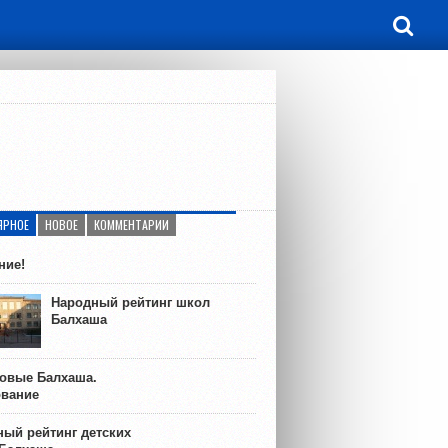
ЯРНОЕ
НОВОЕ
КОММЕНТАРИИ
ние!
Народный рейтинг школ
Балхаша
ковые Балхаша.
ование
ый рейтинг детских