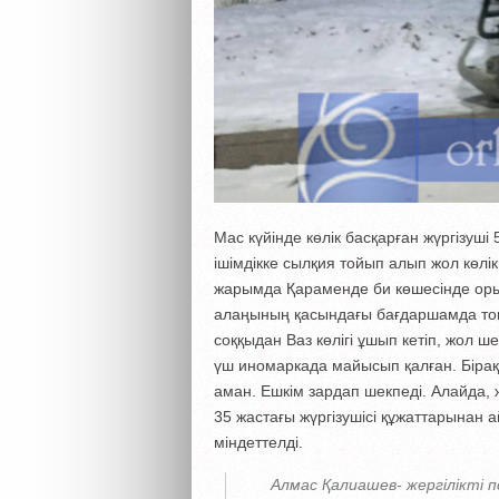
Мас күйінде көлік басқарған жүргізуші 
ішімдікке сылқия тойып алып жол көлік
жарымда Қараменде би көшесінде орын
алаңының қасындағы бағдаршамда тоқта
соққыдан Ваз көлігі ұшып кетіп, жол ш
үш иномаркада майысып қалған. Бірақ
аман. Ешкім зардап шекпеді. Алайда, ж
35 жастағы жүргізушісі құжаттарынан 
міндеттелді.
Алмас Қалиашев- жергілікті 