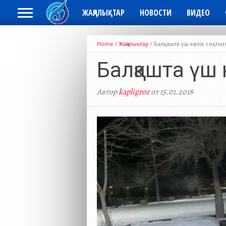
ЖАҢАЛЫҚТАР
НОВОСТИ
ВИДЕО
Home
/
Жаңалықтар
/
Балқашта үш көлік соқты
Балқашта үш 
Автор
kapligroz
от 15.01.2018