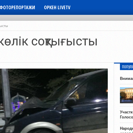
ФОТОРЕПОРТАЖИ
ОРКЕН LIVETV
ғысты
көлік соқтығысты
ПОПУЛ
Внима
Участ
Голос
Народн