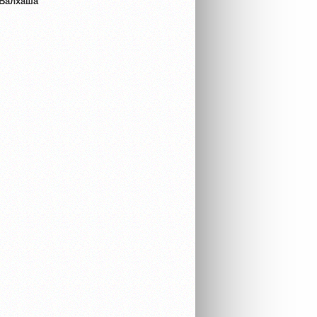
 Балхаша