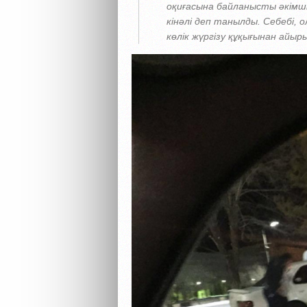
оқиғасына байланысты әкімші
кінәлі деп танылды. Себебі, 
көлік жүргізу құқығынан айыр