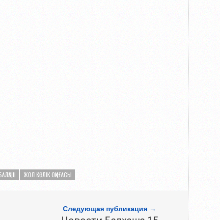
БАЛҚАШ
ЖОЛ КӨЛІК ОҚИҒАСЫ
Следующая публикация →