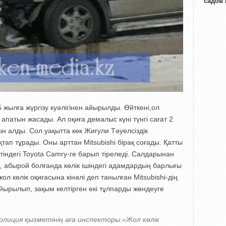
садов
5 жылға жүргізу куәлігінен айырылды. Өйткені,ол
 апатын жасады. Ал оқиға демалыс күні түнгі сағат 2
 алды. Сол уақытта көк Жигули Тәуелсіздік
п тұрады. Оны арттан Mitsubishi бірақ соғады. Қатты
етіндегі Toyota Camry-ге барып тіреледі. Салдарынан
, абырой болғанда көлік ішіндегі адамдардың барлығы
ол көлік оқиғасына кінәлі деп танылған Mitsubishi-дің
айырылып, зақым келтірген екі тұлпарды жөндеуге
полиция қызметінің аға инспекторы:«Жол көлік