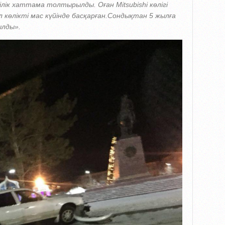
лік хаттама толтырылды. Оған Mitsubishi көлігі
ол көлікті мас күйінде басқарған.Сондықтан 5 жылға
ылды».