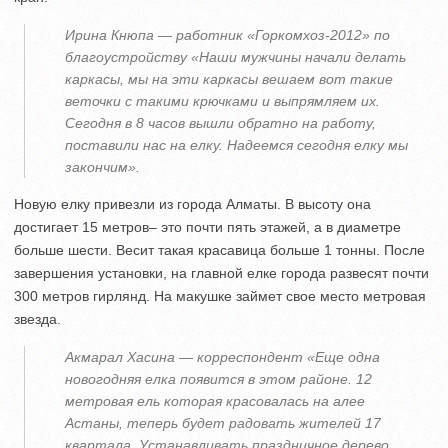
Ирина Кнюпа — работник «Горкомхоз-2012» по
благоустройству «Наши мужчины начали делать
каркасы, мы на эти каркасы вешаем вот такие
веточки с такими крючками и выпрямляем их.
Сегодня в 8 часов вышли обратно на работу,
поставили нас на елку. Надеемся сегодня елку мы
закончим».
Новую елку привезли из города Алматы. В высоту она
достигает 15 метров– это почти пять этажей, а в диаметре
больше шести. Весит такая красавица больше 1 тонны. После
завершения установки, на главной елке города развесят почти
300 метров гирлянд. На макушке займет свое место метровая
звезда.
Акмарал Хасина — корреспондент «Еще одна
новогодняя елка появится в этом районе. 12
метровая ель которая красовалась на алее
Астаны, теперь будет радовать жителей 17
квартала. Устанавливать праздничное дерево