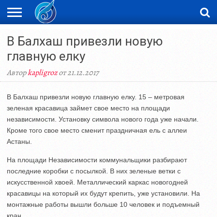
ЖАҢАЛЫҚТАР
В Балхаш привезли новую
НОВОСТИ
ВИДЕО
ФОТОРЕПОРТАЖИ
ОРКЕН
LIVETV
главную елку
Автор
kapligroz
от 21.12.2017
В Балхаш привезли новую главную елку. 15 – метровая
зеленая красавица займет свое место на площади
независимости. Установку символа нового года уже начали.
Кроме того свое место сменит праздничная ель с аллеи
Астаны.
На площади Независимости коммунальщики разбирают
последние коробки с посылкой. В них зеленые ветки с
искусственной хвоей. Металлический каркас новогодней
красавицы на который их будут крепить, уже установили. На
монтажные работы вышли больше 10 человек и подъемный
кран.