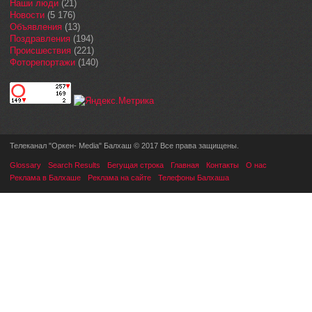
Наши люди
(21)
Новости
(5 176)
Объявления
(13)
Поздравления
(194)
Происшествия
(221)
Фоторепортажи
(140)
Телеканал "Оркен- Media" Балхаш © 2017 Все права защищены.
Glossary
Search Results
Бегущая строка
Главная
Контакты
О нас
Реклама в Балхаше
Реклама на сайте
Телефоны Балхаша