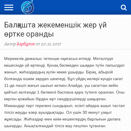
ЖАҢАЛЫҚТАР
Балқашта жекеменшік жер үй
НОВОСТИ
ВИДЕО
ФОТОРЕПОРТАЖИ
ОРКЕН
LIVETV
өртке оранды
Автор
kapligroz
от 20.12.2017
Мерекелік демалыс төтенше оқиғасыз өтпеді. Металлург
көшесінде үй өртенді. Қонақ бөлмеден шыққан түтін лапылдап
жанып, жиһаздардың күлін көкке ұшырды. Бірақ, абырой
болғанда ешкім зардап шекпеді. Бұл үйдің иелері күндіз сағат
11-де пешті жағып шығып кеткен.Алайда, үш сағаттан кейін
қайтып келгенде 1 бөлмелі баспана қара түтінге оранған. Оны
көрген қожайын бірден өрт сөндірушілерді шақырған.
Мамандар төрт терезені сындырып, есікті айқара ашып тастап
тілсіз жауды әзер ауыздықтады. Ол үшін 30 минут уақыт
жұмсады. Жиһаздар мен киім-кешектердің барлығын далаға
шығарды. Анықталғандай тілсіз жау пештен тұтанған.