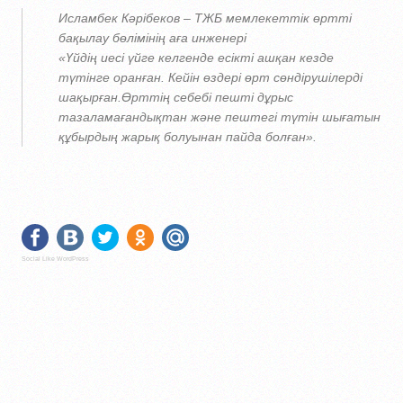
Исламбек Кәрібеков – ТЖБ мемлекеттік өртті
бақылау бөлімінің аға инженері
«Үйдің иесі үйге келгенде есікті ашқан кезде
түтінге оранған. Кейін өздері өрт сөндірушілерді
шақырған.Өрттің себебі пешті дұрыс
тазаламағандықтан және пештегі түтін шығатын
құбырдың жарық болуынан пайда болған».
Social Like WordPress