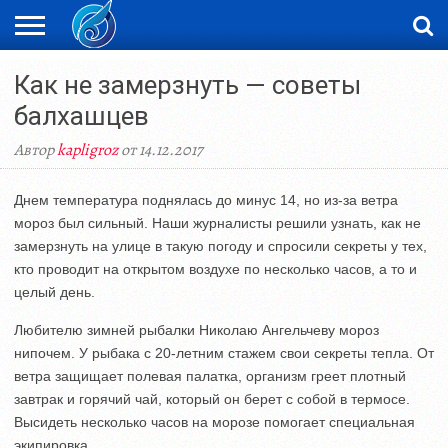
ЖАҢАЛЫҚТАР
Как не замерзнуть — советы
НОВОСТИ
ВИДЕО
ФОТОРЕПОРТАЖИ
ОРКЕН
LIVETV
балхашцев
Автор
kapligroz
от 14.12.2017
Днем температура поднялась до минус 14, но из-за ветра
мороз был сильный. Наши журналисты решили узнать, как не
замерзнуть на улице в такую погоду и спросили секреты у тех,
кто проводит на открытом воздухе по несколько часов, а то и
целый день.
Любителю зимней рыбалки Николаю Ангельчеву мороз
нипочем. У рыбака с 20-летним стажем свои секреты тепла. От
ветра защищает полевая палатка, организм греет плотный
завтрак и горячий чай, который он берет с собой в термосе.
Высидеть несколько часов на морозе помогает специальная
экипировка.