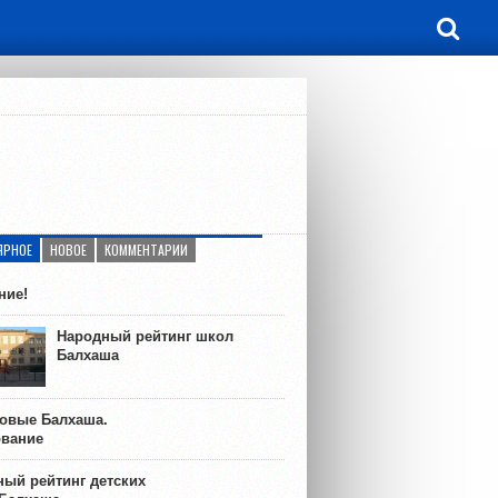
ЯРНОЕ
НОВОЕ
КОММЕНТАРИИ
ние!
Народный рейтинг школ
Балхаша
ковые Балхаша.
ование
ый рейтинг детских