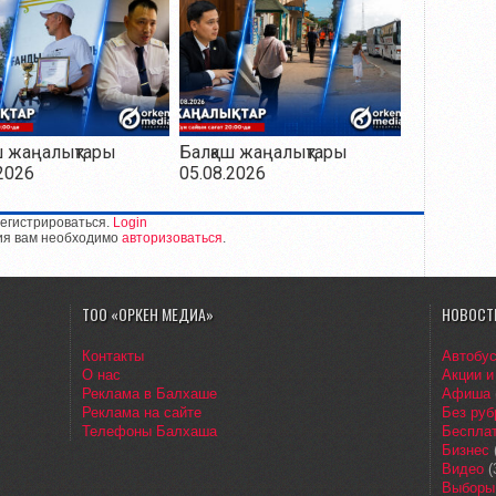
ш жаңалықтары
Балқаш жаңалықтары
2026
05.08.2026
егистрироваться.
Login
ия вам необходимо
авторизоваться
.
ТОО «ОРКЕН МЕДИА»
НОВОСТ
Контакты
Автобу
О нас
Акции и
Реклама в Балхаше
Афиша
Реклама на сайте
Без руб
Телефоны Балхаша
Бесплат
Бизнес
Видео
(
Выборы