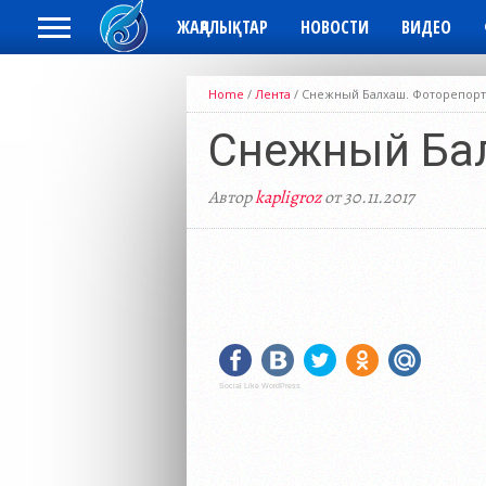
ЖАҢАЛЫҚТАР
НОВОСТИ
ВИДЕО
Home
/
Лента
/
Снежный Балхаш. Фоторепор
Снежный Ба
Автор
kapligroz
от 30.11.2017
Social Like WordPress