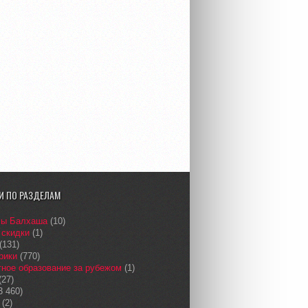
И ПО РАЗДЕЛАМ
сы Балхаша
(10)
 скидки
(1)
(131)
рики
(770)
ное образование за рубежом
(1)
(27)
3 460)
(2)