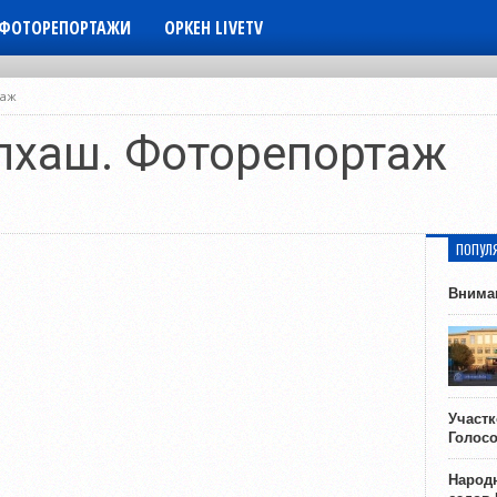
ФОТОРЕПОРТАЖИ
ОРКЕН LIVETV
таж
лхаш. Фоторепортаж
ПОПУЛ
Внима
Участ
Голос
Народн