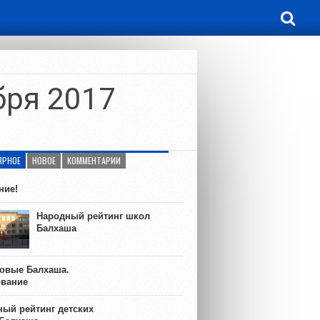
бря 2017
ЯРНОЕ
НОВОЕ
КОММЕНТАРИИ
ние!
Народный рейтинг школ
Балхаша
ковые Балхаша.
ование
ый рейтинг детских