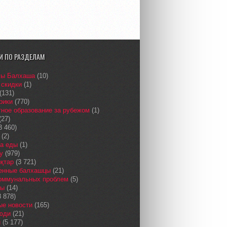
И ПО РАЗДЕЛАМ
сы Балхаша
(10)
 скидки
(1)
(131)
рики
(770)
ное образование за рубежом
(1)
(27)
3 460)
(2)
а еды
(1)
у
(979)
қтар
(3 721)
енные балхашцы
(21)
коммунальных проблем
(5)
сы
(14)
 878)
ые новости
(165)
юди
(21)
и
(5 177)