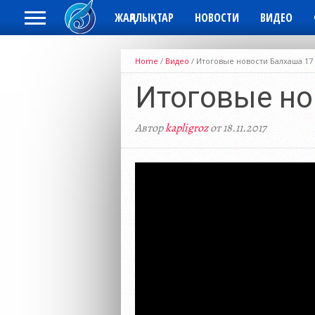
ЖАҢАЛЫҚТАР
НОВОСТИ
ВИДЕО
Home
/
Видео
/
Итоговые новости Балхаша 17
Итоговые но
Автор
kapligroz
от 18.11.2017