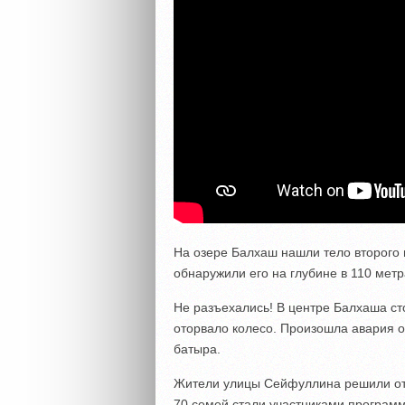
На озере Балхаш нашли тело второго
обнаружили его на глубине в 110 метр
Не разъехались! В центре Балхаша ст
оторвало колесо. Произошла авария о
батыра.
Жители улицы Сейфуллина решили отр
70 семей стали участниками програм