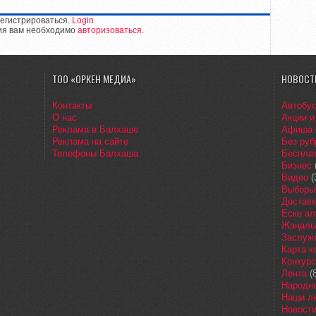
егистрироваться.
Login
ия вам необходимо
авторизоваться
.
ТОО «ОРКЕН МЕДИА»
НОВОСТ
Контакты
Автобу
О нас
Акции и
Реклама в Балхаше
Афиша
Реклама на сайте
Без руб
Телефоны Балхаша
Бесплат
Бизнес
Видео
(
Выборы
Доставк
Еске ал
Жаңалы
Заслуж
Карта 
Конкур
Лента
(8
Народн
Наши л
Новост