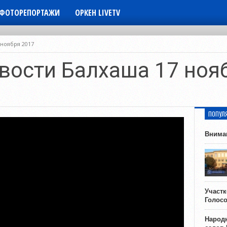
ФОТОРЕПОРТАЖИ
ОРКЕН LIVETV
 ноября 2017
вости Балхаша 17 ноя
ПОПУЛ
Внима
Участ
Голос
Народн