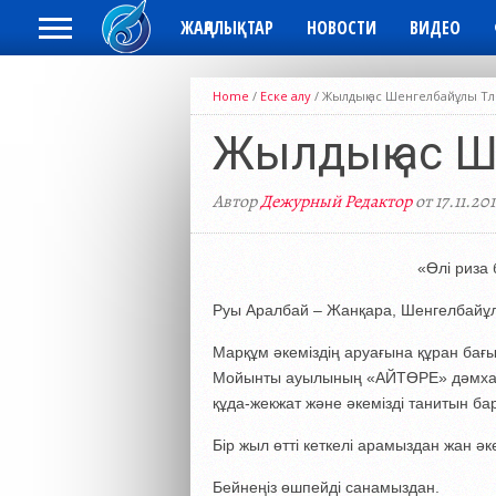
ЖАҢАЛЫҚТАР
НОВОСТИ
ВИДЕО
Home
/
Еске алу
/
Жылдық ас Шенгелбайұлы Т
Жылдық ас Ш
Автор
Дежурный Редактор
от 17.11.201
«Өлі риза
Руы Аралбай – Жанқара, Шенгелбайұлы
Марқұм әкеміздің аруағына құран бағы
Мойынты ауылының «АЙТӨРЕ» дәмхана
құда-жекжат және әкемізді танитын б
Бір жыл өтті кеткелі арамыздан жан әк
Бейнеңіз өшпейді санамыздан.