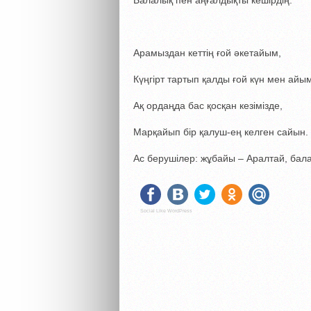
Балалық пен аңғалдықты кешірдің.
Арамыздан кеттің ғой әкетайым,
Күңгірт тартып қалды ғой күн мен айы
Ақ ордаңда бас қосқан кезімізде,
Марқайып бір қалуш-ең келген сайын.
Ас берушілер: жұбайы – Аралтай, бал
Social Like WordPress