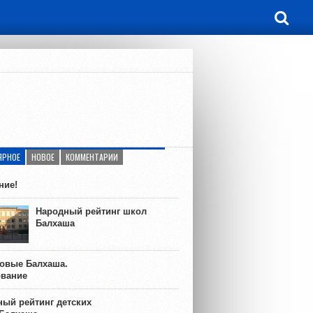
ЯРНОЕ
НОВОЕ
КОММЕНТАРИИ
ние!
Народный рейтинг школ
Балхаша
ковые Балхаша.
ование
ый рейтинг детских