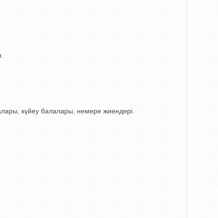
м.
алары, күйеу балалары, немере жиендері.