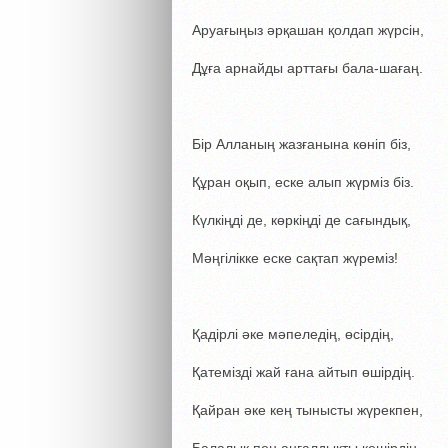
Аруағыңыз әрқашан қолдап жүрсін,
Дұға арнайды арттағы бала-шағаң.
Бір Алланың жазғанына көніп біз,
Құран оқып, еске алып жүрміз біз.
Күлкіңді де, көркіңді де сағындық,
Мәңгілікке еске сақтап жүреміз!
Қадірлі әке мәпеледің, өсірдің,
Қатемізді жай ғана айтып өшірдің.
Қайран әке кең тынысты жүрекпен,