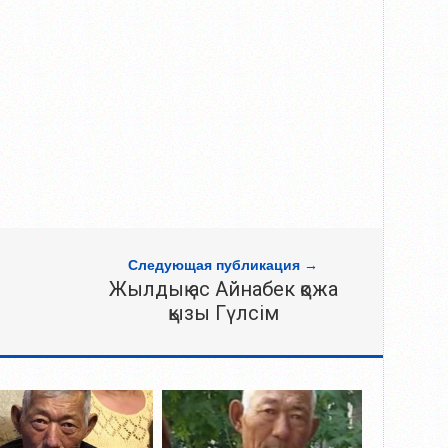
Следующая публикация →
Жылдық ас Айнабек қожа
қызы Гүлсім