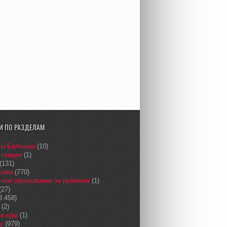
И ПО РАЗДЕЛАМ
сы Балхаша
(10)
 скидки
(1)
(131)
рики
(770)
ное образование за рубежом
(1)
(27)
3 458)
(2)
а еды
(1)
у
(979)