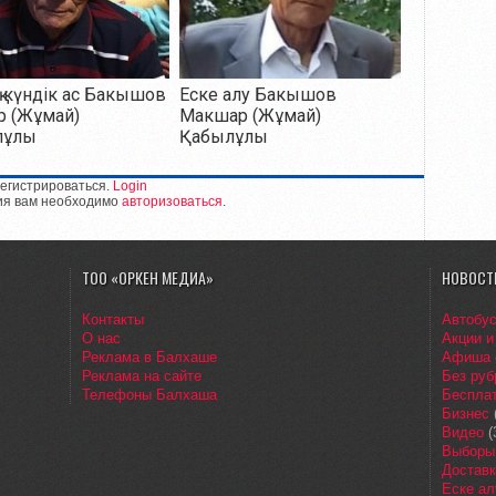
 күндік ас Бакышов
Еске алу Бакышов
р (Жұмай)
Макшар (Жұмай)
лұлы
Қабылұлы
егистрироваться.
Login
ия вам необходимо
авторизоваться
.
ТОО «ОРКЕН МЕДИА»
НОВОСТ
Контакты
Автобу
О нас
Акции и
Реклама в Балхаше
Афиша
Реклама на сайте
Без руб
Телефоны Балхаша
Бесплат
Бизнес
Видео
(
Выборы
Доставк
Еске ал