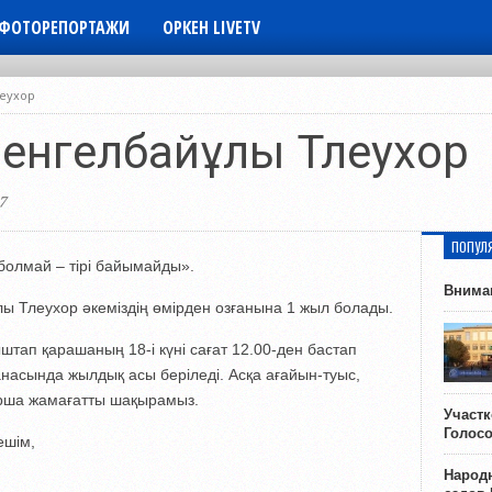
ФОТОРЕПОРТАЖИ
ОРКЕН LIVETV
леухор
енгелбайұлы Тлеухор
7
ПОПУЛ
 болмай – тірі байымайды».
Внима
 Тлеухор әкеміздің өмірден озғанына 1 жыл болады.
штап қарашаның 18-і күні сағат 12.00-ден бастап
сында жылдық асы беріледі. Асқа ағайын-туыс,
арша жамағатты шақырамыз.
Участ
Голос
ешім,
Народн