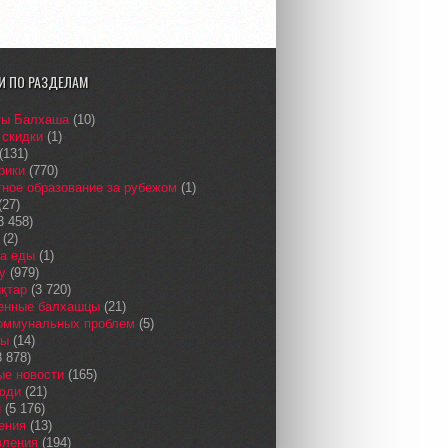
И ПО РАЗДЕЛАМ
сы Балхаша
(10)
 скидки
(1)
(131)
рики
(770)
ное образование за рубежом
(1)
(27)
3 458)
(2)
а еды
(1)
у
(979)
қтар
(3 720)
енные балхашцы
(21)
коммунальных проблем
(5)
сы
(14)
 878)
ые новости
(165)
юди
(21)
и
(5 176)
ения
(13)
вления
(194)