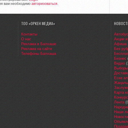
ия вам необходимо
авторизоваться
.
ТОО «ОРКЕН МЕДИА»
НОВОСТ
Контакты
Автобу
О нас
Акции и
Реклама в Балхаше
Афиша
Реклама на сайте
Без руб
Телефоны Балхаша
Бесплат
Бизнес
Видео
(
Выборы
Доставк
Еске ал
Жаңалы
Заслуж
Карта 
Конкур
Лента
(8
Народн
Наши л
Новост
Объявл
Поздра