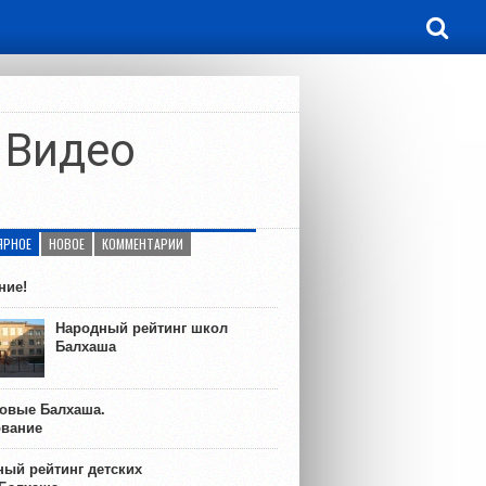
 Видео
ЯРНОЕ
НОВОЕ
КОММЕНТАРИИ
ние!
Народный рейтинг школ
Балхаша
ковые Балхаша.
ование
ый рейтинг детских