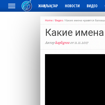
ЖАҢАЛЫҚТАР
НОВОСТИ
ВИДЕО
Home
/
Видео
/
Какие имена нравятся балхаш
Какие имена
Автор
kapligroz
от 11.11.2017