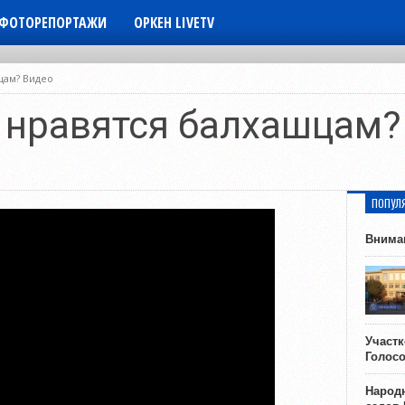
ФОТОРЕПОРТАЖИ
ОРКЕН LIVETV
цам? Видео
 нравятся балхашцам?
ПОПУЛ
Внима
Участ
Голос
Народн