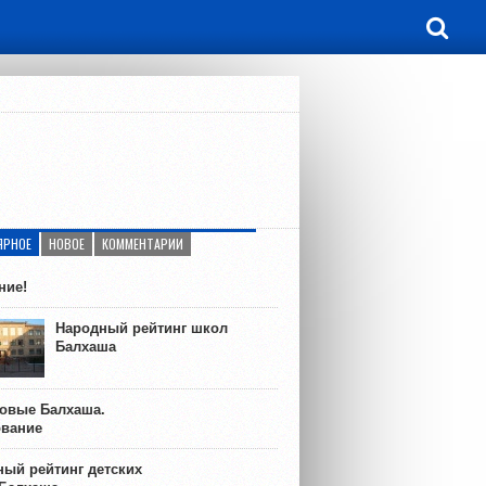
ЯРНОЕ
НОВОЕ
КОММЕНТАРИИ
ние!
Народный рейтинг школ
Балхаша
ковые Балхаша.
ование
ый рейтинг детских