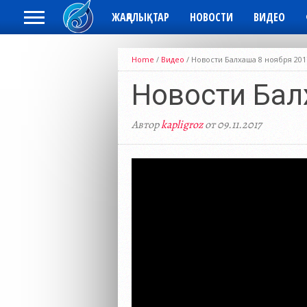
ЖАҢАЛЫҚТАР
НОВОСТИ
ВИДЕО
Home
/
Видео
/
Новости Балхаша 8 ноября 201
Новости Бал
Автор
kapligroz
от 09.11.2017