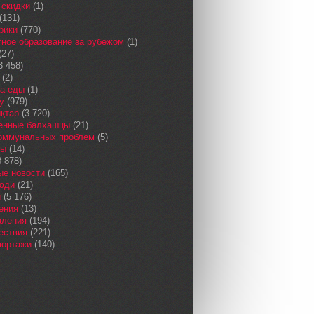
 скидки
(1)
(131)
рики
(770)
ное образование за рубежом
(1)
(27)
3 458)
(2)
а еды
(1)
у
(979)
қтар
(3 720)
енные балхашцы
(21)
коммунальных проблем
(5)
сы
(14)
 878)
ые новости
(165)
юди
(21)
и
(5 176)
ения
(13)
вления
(194)
ествия
(221)
портажи
(140)