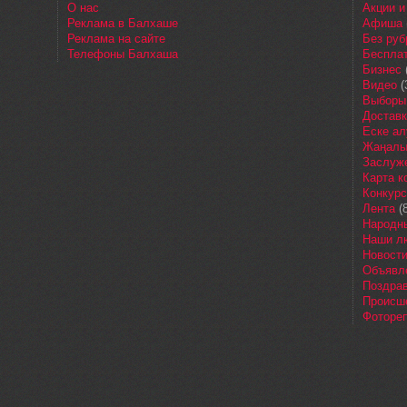
О нас
Акции и
Реклама в Балхаше
Афиша
Реклама на сайте
Без руб
Телефоны Балхаша
Бесплат
Бизнес
Видео
(
Выборы
Доставк
Еске ал
Жаңалы
Заслуж
Карта 
Конкур
Лента
(8
Народн
Наши л
Новост
Объявл
Поздра
Происш
Фоторе