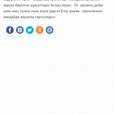
қаруға берілген рұқсаттары болуы керек. 15 ақпанға дейін
қоян мен түлкіні ғана атуға рұқсат.Егер ереже сақталмаған
жағдайда жауапқа тартылады».
Social Like WordPress