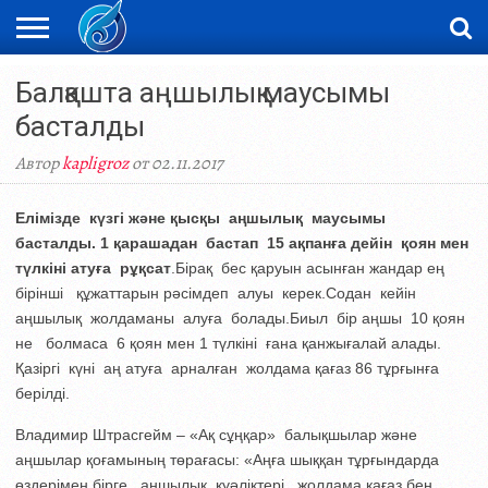
ЖАҢАЛЫҚТАР
Балқашта аңшылық маусымы
НОВОСТИ
ВИДЕО
ФОТОРЕПОРТАЖИ
ОРКЕН
LIVETV
басталды
Автор
kapligroz
от 02.11.2017
Елімізде күзгі және қысқы аңшылық маусымы
басталды. 1 қарашадан бастап 15 ақпанға дейін қоян мен
түлкіні атуға рұқсат
.Бірақ бес қаруын асынған жандар ең
бірінші құжаттарын рәсімдеп алуы керек.Содан кейін
аңшылық жолдаманы алуға болады.Биыл бір аңшы 10 қоян
не болмаса 6 қоян мен 1 түлкіні ғана қанжығалай алады.
Қазіргі күні аң атуға арналған жолдама қағаз 86 тұрғынға
берілді.
Владимир Штрасгейм – «Ақ сұңқар» балықшылар және
аңшылар қоғамының төрағасы: «Аңға шыққан тұрғындарда
өздерімен бірге аңшылық куәліктері, жолдама қағаз бен