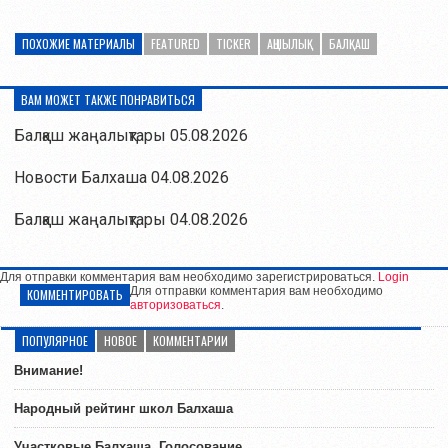
ПОХОЖИЕ МАТЕРИАЛЫ
FEATURED
TICKER
АҢШЫЛЫҚ
БАЛҚАШ
ВАМ МОЖЕТ ТАКЖЕ ПОНРАВИТЬСЯ
Балқаш жаңалықтары 05.08.2026
Новости Балхаша 04.08.2026
Балқаш жаңалықтары 04.08.2026
Для отправки комментария вам необходимо зарегистрироваться.
Login
Для отправки комментария вам необходимо
КОММЕНТИРОВАТЬ
авторизоваться
.
ПОПУЛЯРНОЕ
НОВОЕ
КОММЕНТАРИИ
Внимание!
Народный рейтинг школ Балхаша
Участковые Балхаша. Голосование