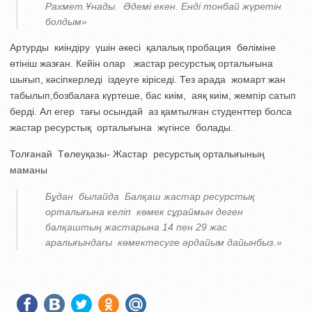
Рахмет.Ұнады. Әдемі екен. Енді тонбай жүретін
болдым»
Артурды киіндіру үшін әкесі қалалық пробация бөліміне
өтініш жазған. Кейін олар жастар ресурстық орталығына
шығып, кәсіпкерледі іздеуге кіріседі. Тез арада жомарт жан
табылып,бозбалаға күртеше, бас киім, аяқ киім, жемпір сатып
берді. Ал егер тағы осындай аз қамтылған студенттер болса
жастар ресурстық орталығына жүгінсе болады.
Толғанай Төлеуқазы- Жастар ресурстық орталығының
маманы
Бұдан былайда Балқаш жастар ресурстық
орталығына келіп көмек сұраймын деген
балқаштың жастарына 14 пен 29 жас
аралығындағы көмектесуге әрдайым дайынбыз.»