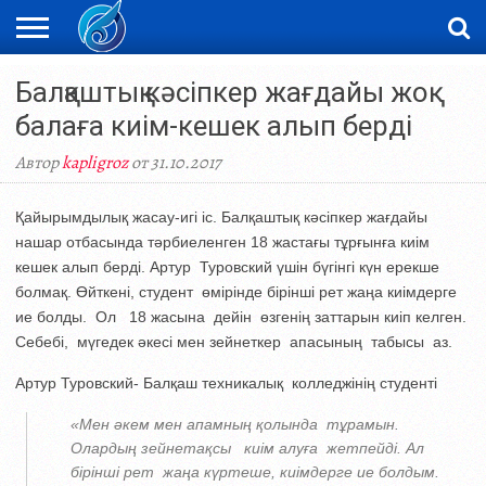
ЖАҢАЛЫҚТАР
Балқаштық кәсіпкер жағдайы жоқ
НОВОСТИ
ВИДЕО
ФОТОРЕПОРТАЖИ
ОРКЕН
LIVETV
балаға киім-кешек алып берді
Автор
kapligroz
от 31.10.2017
Қайырымдылық жасау-игі іс. Балқаштық кәсіпкер жағдайы
нашар отбасында тәрбиеленген 18 жастағы тұрғынға киім
кешек алып берді. Артур Туровский үшін бүгінгі күн ерекше
болмақ. Өйткені, студент өмірінде бірінші рет жаңа киімдерге
ие болды. Ол 18 жасына дейін өзгенің заттарын киіп келген.
Себебі, мүгедек әкесі мен зейнеткер апасының табысы аз.
Артур Туровский- Балқаш техникалық колледжінің студенті
«Мен әкем мен апамның қолында тұрамын.
Олардың зейнетақсы киім алуға жетпейді. Ал
бірінші рет жаңа күртеше, киімдерге ие болдым.