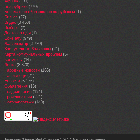
Афиша
(131)
Без рубрики
(770)
Бесплатное образование за рубежом
(1)
Бизнес
(27)
Видео
(3 458)
Выборы
(2)
Доставка еды
(1)
Еске алу
(979)
Жаңалықтар
(3 720)
Заслуженные балхашцы
(21)
Карта коммунальных проблем
(5)
Конкурсы
(14)
Лента
(8 878)
Народные новости
(165)
Наши люди
(21)
Новости
(5 176)
Объявления
(13)
Поздравления
(194)
Происшествия
(221)
Фоторепортажи
(140)
Телеканал "Оркен- Media" Балхаш © 2017 Все права защищены.