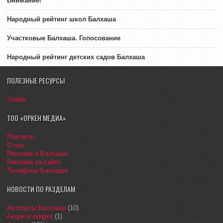
Внимание!
Народный рейтинг школ Балхаша
Участковые Балхаша. Голосование
Народный рейтинг детских садов Балхаша
ПОЛЕЗНЫЕ РЕСУРСЫ
Jooble
ТОО «ОРКЕН МЕДИА»
Контакты
О нас
Реклама в Балхаше
Реклама на сайте
Телефоны Балхаша
НОВОСТИ ПО РАЗДЕЛАМ
Автобусы Балхаша
(10)
Акции и скидки
(1)