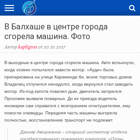
ЖАҢАЛЫҚТАР
В Балхаше в центре города
НОВОСТИ
ВИДЕО
ФОТОРЕПОРТАЖИ
ОРКЕН
LIVETV
сгорела машина. Фото
Автор
kapligroz
от 30.10.2017
В выходные в центре города сгорела машина. Авто вспыхнуло,
когда хозяин попытался завести мотор. «Ауди» была
припаркована на улице Караменде би, возле торговых домов.
Владелец отлучился ненадолго, когда вернулся стал заводить
мотор. Из-под капота повалил дым, двигатель загорелся.
Прохожие вызвали пожарных. До их приезда водитель
иномарки сам справился с возгоранием огнетушителем, ему
помогли очевидцы. Передняя часть машины выгорела
полностью, восстановлению транспорт не подлежит.
Данияр Амиржанов – старший инспектор отдела
государственного пожарного контроля: «Огонь