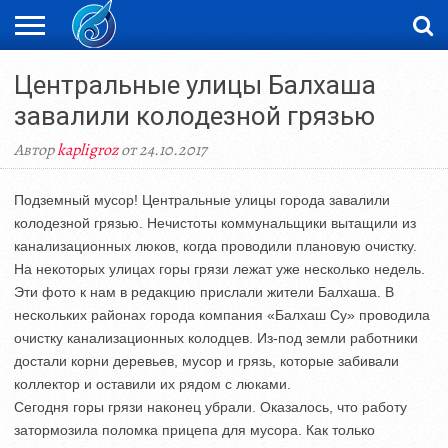
ЖАҢАЛЫҚТАР
Центральные улицы Балхаша
НОВОСТИ
ВИДЕО
ФОТОРЕПОРТАЖИ
ОРКЕН
LIVETV
завалили колодезной грязью
Автор
kapligroz
от 24.10.2017
Подземный мусор! Центральные улицы города завалили
колодезной грязью. Нечистоты коммунальщики вытащили из
канализационных люков, когда проводили плановую очистку.
На некоторых улицах горы грязи лежат уже несколько недель.
Эти фото к нам в редакцию прислали жители Балхаша. В
нескольких районах города компания «Балхаш Су» проводила
очистку канализационных колодцев. Из-под земли работники
достали корни деревьев, мусор и грязь, которые забивали
коллектор и оставили их рядом с люками.
Сегодня горы грязи наконец убрали. Оказалось, что работу
затормозила поломка прицепа для мусора. Как только