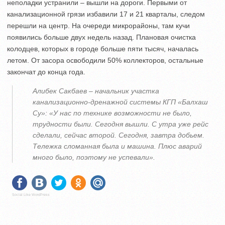
неполадки устранили – вышли на дороги. Первыми от
канализационной грязи избавили 17 и 21 кварталы, следом
перешли на центр. На очереди микрорайоны, там кучи
появились больше двух недель назад. Плановая очистка
колодцев, которых в городе больше пяти тысяч, началась
летом. От засора освободили 50% коллекторов, остальные
закончат до конца года.
Алибек Сакбаев – начальник участка
канализационно-дренажной системы КГП «Балхаш
Су»: «У нас по технике возможности не было,
трудности были. Сегодня вышли. С утра уже рейс
сделали, сейчас второй. Сегодня, завтра добьем.
Тележка сломанная была и машина. Плюс аварий
много было, поэтому не успевали».
Social Like WordPress