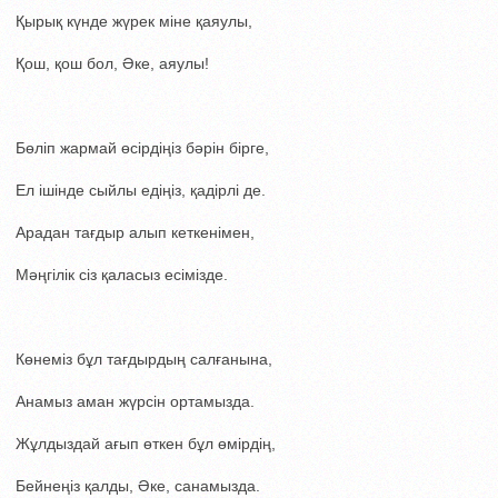
Қырық күнде жүрек міне қаяулы,
Қош, қош бол, Әке, аяулы!
Бөліп жармай өсірдіңіз бәрін бірге,
Ел ішінде сыйлы едіңіз, қадірлі де.
Арадан тағдыр алып кеткенімен,
Мәңгілік сіз қаласыз есімізде.
Көнеміз бұл тағдырдың салғанына,
Анамыз аман жүрсін ортамызда.
Жұлдыздай ағып өткен бұл өмірдің,
Бейнеңіз қалды, Әке, санамызда.