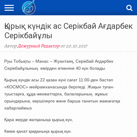
ЖАҢАЛЫҚТАР
Қырық күндік ас Серікбай Ағдарбек
НОВОСТИ
ВИДЕО
ФОТОРЕПОРТАЖИ
ОРКЕН
LIVETV
Серікбайұлы
Автор
Дежурный Редактор
от 20.10.2017
Руы Тобықты – Манас – Жуантаяқ, Серікбай Ағдарбек
Серікбайұлының өмірден өткеніне 40 күн болады.
Қырық күндік асы 22 қазан күні сағат 11.00-ден бастап
«КОСМОС» мейрамханасында беріледі. Жақын туған-
туыстарға, құда-жекжаттарға, балаларының жұмыс
орындарына, көршілерге және барша танитын жамағатқа
хабарлаймыз.
Қара жерде жатқаныңа қырық күн,
Көкке қанат қаққаныңа қырық күн.