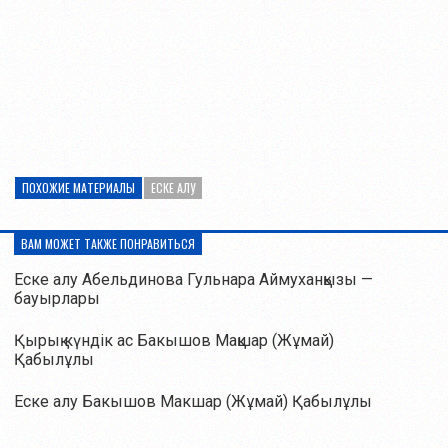
ПОХОЖИЕ МАТЕРИАЛЫ
ЕСКЕ АЛУ
ВАМ МОЖЕТ ТАКЖЕ ПОНРАВИТЬСЯ
Еске алу Абельдинова Гульнара Аймуханқызы —
бауырлары
Қырық күндік ас Бакышов Мақшар (Жұмай)
Қабылұлы
Еске алу Бакышов Макшар (Жұмай) Қабылұлы