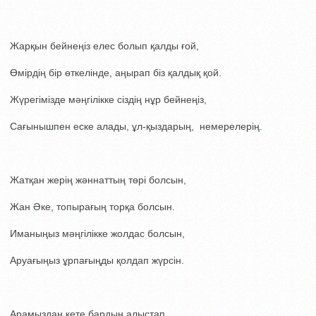
Жарқын бейнеңіз елес болып қалды ғой,
Өмірдің бір өткелінде, аңырап біз қалдық қой.
Жүрегімізде мәңгілікке сіздің нұр бейнеңіз,
Сағынышпен еске алады, ұл-қыздарың, немерелерің.
Жатқан жерің жәннаттың төрі болсын,
Жан Әке, топырағың торқа болсын.
Иманыңыз мәңгілікке жолдас болсын,
Аруағыңыз ұрпағыңды қолдап жүрсін.
Арамыздан кете бардың алыстап,