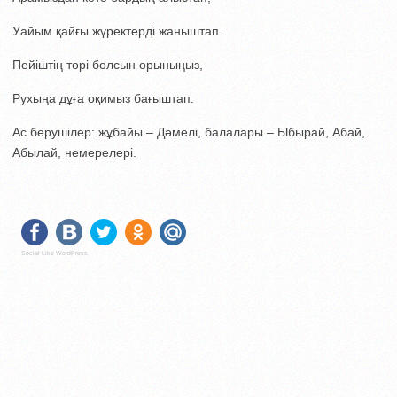
Уайым қайғы жүректерді жаныштап.
Пейіштің төрі болсын орыныңыз,
Рухыңа дұға оқимыз бағыштап.
Ас берушілер: жұбайы – Дәмелі, балалары – Ыбырай, Абай,
Абылай, немерелері.
Social Like WordPress