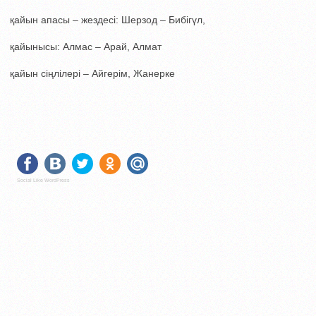
қайын апасы – жездесі: Шерзод – Бибігүл,
қайынысы: Алмас – Арай, Алмат
қайын сіңлілері – Айгерім, Жанерке
Social Like WordPress