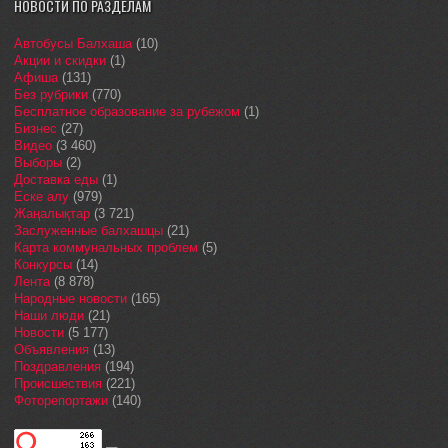
НОВОСТИ ПО РАЗДЕЛАМ
Автобусы Балхаша
(10)
Акции и скидки
(1)
Афиша
(131)
Без рубрики
(770)
Бесплатное образование за рубежом
(1)
Бизнес
(27)
Видео
(3 460)
Выборы
(2)
Доставка еды
(1)
Еске алу
(979)
Жаңалықтар
(3 721)
Заслуженные балхашцы
(21)
Карта коммунальных проблем
(5)
Конкурсы
(14)
Лента
(8 878)
Народные новости
(165)
Наши люди
(21)
Новости
(5 177)
Объявления
(13)
Поздравления
(194)
Происшествия
(221)
Фоторепортажи
(140)