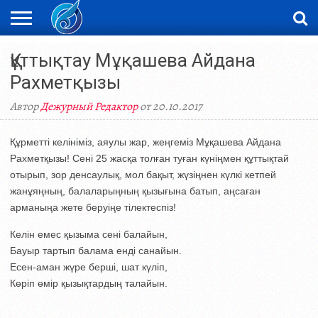
ЖАҢАЛЫҚТАР
Құттықтау Мұқашева Айдана
НОВОСТИ
ВИДЕО
ФОТОРЕПОРТАЖИ
ОРКЕН
LIVETV
Рахметқызы
Автор
Дежурный Редактор
от 20.10.2017
Құрметті келініміз, аяулы жар, жеңгеміз Мұқашева Айдана
Рахметқызы! Сені 25 жасқа толған туған күніңмен құттықтай
отырып, зор денсаулық, мол бақыт, жүзіңнен күлкі кетпей
жанұяңның, балаларыңның қызығына батып, аңсаған
арманыңа жете беруіңе тілектеспіз!
Келін емес қызыма сені балайын,
Бауыр тартып балама енді санайын.
Есен-аман жүре берші, шат күліп,
Көріп өмір қызықтардың талайын.