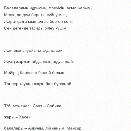
Балалардың нұрысың, тіреуісің, асыл жарым,
Менің де дем беретін сүйеуімсің.
Жаратқанға мың алғыс берген сені,
Сен дегенде тасиды білеу күшім.
Жан екенсің ойына ақылы сай,
Жүзің жарқын айдынның аққуындай.
Мейірің бәрімізге бірдей болып,
Төгілер таудан аққан бал-бұлақтай.
Т/б: ата-енесі: Саят – Сәбилә
жары – Хасен
балалары – Айкүнім, Жанайым, Мансұр