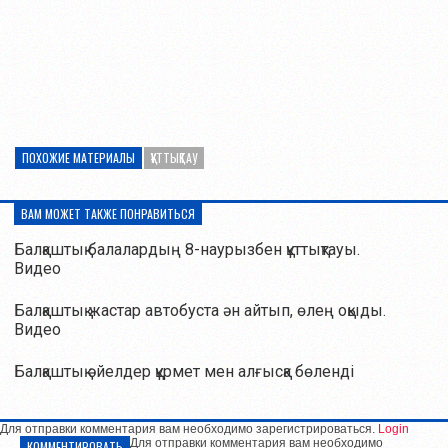
ПОХОЖИЕ МАТЕРИАЛЫ
ҚҰТТЫҚТАУ
ВАМ МОЖЕТ ТАКЖЕ ПОНРАВИТЬСЯ
Балқаштық балалардың 8-наурызбен құттықтауы.
Видео
Балқаштық жастар автобуста ән айтып, өлең оқыды.
Видео
Балқаштық әйелдер құрмет мен алғысқа бөленді
Для отправки комментария вам необходимо зарегистрироваться.
Login
Для отправки комментария вам необходимо
КОММЕНТИРОВАТЬ