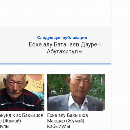
Следующая публикация →
Еске алу Батанаев Даурен
Абутахирұлы
 күндік ас Бакышов
Еске алу Бакышов
р (Жұмай)
Макшар (Жұмай)
лұлы
Қабылұлы