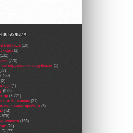
И ПО РАЗДЕЛАМ
сы Балхаша
(10)
 скидки
(1)
(131)
рики
(770)
ное образование за рубежом
(1)
(27)
3 460)
(2)
а еды
(1)
у
(979)
қтар
(3 721)
енные балхашцы
(21)
коммунальных проблем
(5)
сы
(14)
 878)
ые новости
(165)
юди
(21)
и
(5 177)