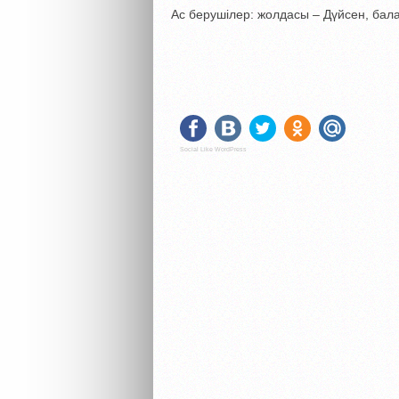
Ас берушілер: жолдасы – Дүйсен, бал
Social Like WordPress