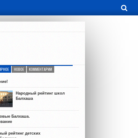
ЯРНОЕ
НОВОЕ
КОММЕНТАРИИ
ние!
Народный рейтинг школ
Балхаша
ковые Балхаша.
ование
ый рейтинг детских