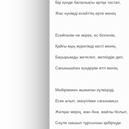
Бір күнде балалықты артқа тастап,
Жас күнімді есейттің ерте менің.
Есейгенім не керек, ес білгенім,
Қайғы-мұң жүрегімді кесті менің.
Бауырымды жетелеп, жеткіздім деп,
Сағынышпен күндерім өтті менің.
Мейіріммен жымиған күлкіңізді,
Еске алып, мәңгілікке сағынамыз.
Жатқан жерің, жан Ана, жайлы болып,
Сәуле шашып тұрсыншы қабіріңде.