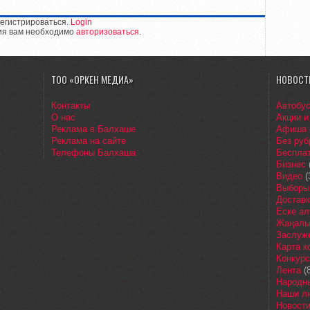
егистрироваться.
Login
ия вам необходимо
авторизоваться
.
ТОО «ОРКЕН МЕДИА»
НОВОСТ
Контакты
Автобу
О нас
Акции и
Реклама в Балхаше
Афиша
Реклама на сайте
Без руб
Телефоны Балхаша
Бесплат
Бизнес
Видео
(
Выборы
Доставк
Еске ал
Жаңалы
Заслуж
Карта 
Конкур
Лента
(8
Народн
Наши л
Новост