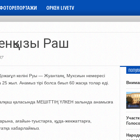
ФОТОРЕПОРТАЖИ
ОРКЕН LIVETV
кенқызы Раш
17
ПОПУЛ
 Қожағұл келіні Руы — Жуантаяқ, Мухсиын немересі
25 жыл. Анамыз тірі болса биыл 60 жасқа толар еді.
Внима
п Балқаш қаласында МЕШІТТІҢ ҮЛКЕН залында анамызға
Участ
арына, ағайын-туыстарға, құда-жекжаттарға,
Голос
ғатқа хабарлаймыз.
Народн