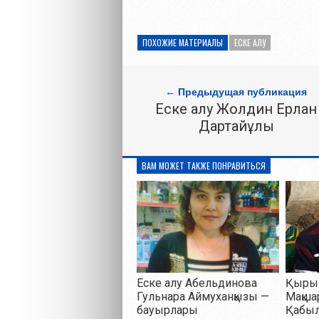
ПОХОЖИЕ МАТЕРИАЛЫ
ЕСКЕ АЛУ
← Предыдущая публикация
Еске алу Жолдин Ерлан
Дартайұлы
ВАМ МОЖЕТ ТАКЖЕ ПОНРАВИТЬСЯ
Еске алу Абельдинова
Қырық
Гульнара Аймуханқызы —
Мақша
бауырлары
Қабы