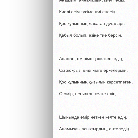
Анашым, айналайын, киелі есім,
Киелі есім түсіме жиі енесің.
Қос құлынның жасаған дұғалары,
Қабыл болып, өзіңе тие берсін.
Анажан, өмірімнің желкені едің,
Сіз жоқсыз, енді кімге еркелермін.
Қос құлынның қызығын көрсетпеген,
О өмір, неғылған келте едің.
Шынында өмір неткен келте едің,
Анамызды асықтырдың, ентеледің.