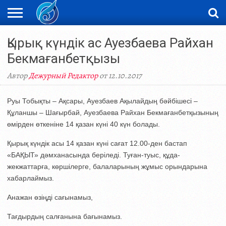
ЖАҢАЛЫҚТАР
Қырық күндік ас Ауезбаева Райхан
НОВОСТИ
ВИДЕО
ФОТОРЕПОРТАЖИ
ОРКЕН
LIVETV
Бекмағанбетқызы
Автор
Дежурный Редактор
от 12.10.2017
Руы Тобықты – Ақсары, Ауезбаев Ақылайдың бәйбішесі –
Құланшы – Шағырбай, Ауезбаева Райхан Бекмағанбетқызының
өмірден өткеніне 14 қазан күні 40 күн болады.
Қырық күндік асы 14 қазан күні сағат 12.00-ден бастап
«БАҚЫТ» дәмханасында беріледі. Туған-туыс, құда-
жекжаттарға, көршілерге, балаларының жұмыс орындарына
хабарлаймыз.
Анажан өзіңді сағынамыз,
Тағдырдың салғанына бағынамыз.