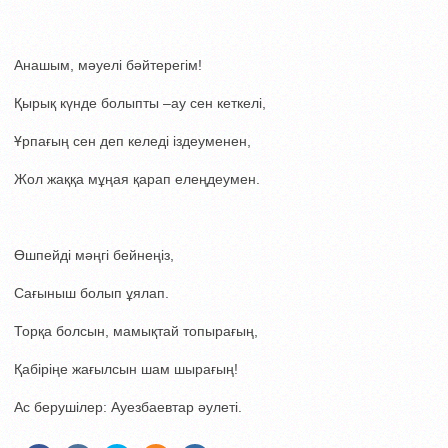
Анашым, мәуелі бәйтерегім!
Қырық күнде болыпты –ау сен кеткелі,
Ұрпағың сен деп келеді іздеуменен,
Жол жаққа мұңая қарап елеңдеумен.
Өшпейді мәңгі бейнеңіз,
Сағыныш болып ұялап.
Торқа болсын, мамықтай топырағың,
Қабіріңе жағылсын шам шырағың!
Ас берушілер: Ауезбаевтар әулеті.