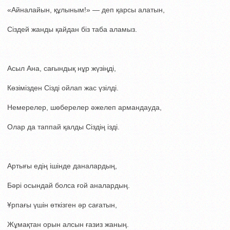
«Айналайын, құлыным!» — деп қарсы алатын,
Сіздей жанды қайдан біз таба аламыз.
Асыл Ана, сағындық нұр жүзіңді,
Көзімізден Сізді ойлап жас үзілді.
Немерелер, шөберелер әжелеп армандауда,
Олар да таппай қалды Сіздің ізді.
Артығы едің ішінде даналардың,
Бәрі осындай болса ғой аналардың.
Ұрпағы үшін өткізген әр сағатын,
Жұмақтан орын алсын ғазиз жаның.