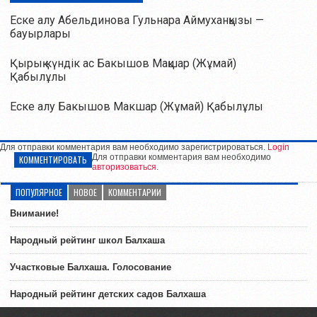
Еске алу Абельдинова Гульнара Аймуханқызы —
бауырлары
Қырық күндік ас Бакышов Мақшар (Жұмай)
Қабылұлы
Еске алу Бакышов Макшар (Жұмай) Қабылұлы
Для отправки комментария вам необходимо зарегистрироваться.
Login
Для отправки комментария вам необходимо
КОММЕНТИРОВАТЬ
авторизоваться
.
ПОПУЛЯРНОЕ
НОВОЕ
КОММЕНТАРИИ
Внимание!
Народный рейтинг школ Балхаша
Участковые Балхаша. Голосование
Народный рейтинг детских садов Балхаша