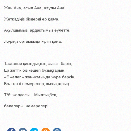
Жан Ана, асыл Ана, аяулы Ана!
Жеткіздіңіз біздерді әр қияға.
Ақылшымыз, ардақтымыз әулетте,
Жүріңіз ортамызда күліп қана.
Тастаңыз қиындықтың сызып бәрін,
Ер жеттік біз кешегі бұзықтарын.
«Әжелеп» жан-жағыңда жүре берсін,
Бал тәтті немерелер, қызықтарың.
Т/б: жолдасы – Мылтықбек,
балалары, немерелері.