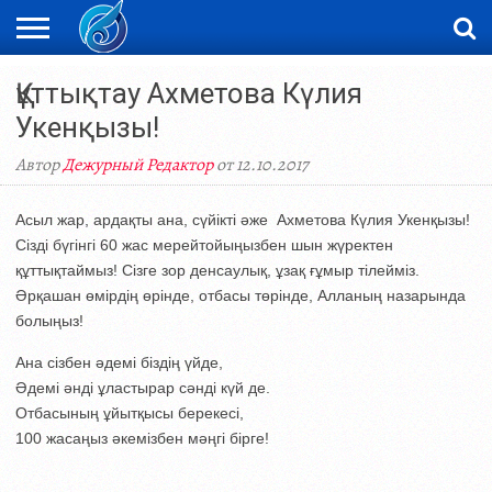
ЖАҢАЛЫҚТАР
Құттықтау Ахметова Күлия
НОВОСТИ
ВИДЕО
ФОТОРЕПОРТАЖИ
ОРКЕН
LIVETV
Укенқызы!
Автор
Дежурный Редактор
от 12.10.2017
Асыл жар, ардақты ана, сүйікті әже Ахметова Күлия Укенқызы!
Сізді бүгінгі 60 жас мерейтойыңызбен шын жүректен
құттықтаймыз! Сізге зор денсаулық, ұзақ ғұмыр тілейміз.
Әрқашан өмірдің өрінде, отбасы төрінде, Алланың назарында
болыңыз!
Ана сізбен әдемі біздің үйде,
Әдемі әнді ұластырар сәнді күй де.
Отбасының ұйытқысы берекесі,
100 жасаңыз әкемізбен мәңгі бірге!