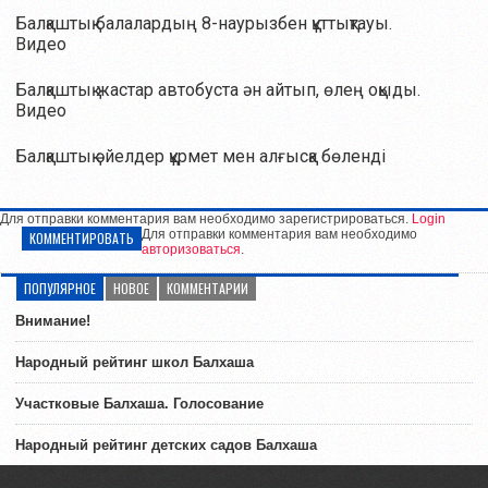
Балқаштық балалардың 8-наурызбен құттықтауы.
Видео
Балқаштық жастар автобуста ән айтып, өлең оқыды.
Видео
Балқаштық әйелдер құрмет мен алғысқа бөленді
Для отправки комментария вам необходимо зарегистрироваться.
Login
Для отправки комментария вам необходимо
КОММЕНТИРОВАТЬ
авторизоваться
.
ПОПУЛЯРНОЕ
НОВОЕ
КОММЕНТАРИИ
Внимание!
Народный рейтинг школ Балхаша
Участковые Балхаша. Голосование
Народный рейтинг детских садов Балхаша