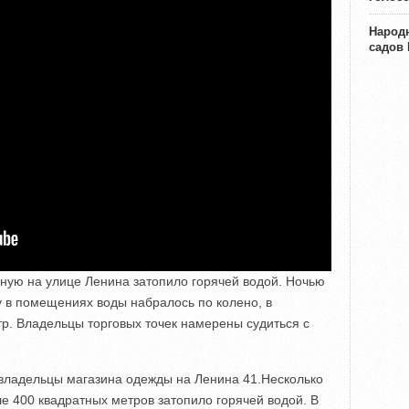
Народн
садов
ную на улице Ленина затопило горячей водой. Ночью
у в помещениях воды набралось по колено, в
р. Владельцы торговых точек намерены судиться с
 владельцы магазина одежды на Ленина 41.Несколько
 400 квадратных метров затопило горячей водой. В