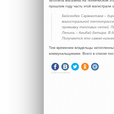
затопила магазины на техническом эт
прошлом году часть этой магистрали з
Бейсенбек Сармантаев – дир
магистральной теплотрассе
промывку тепловых сетей. По
Ленина – Агыбай батыра. В 
Получается это самая низкая
Тем временем владельцы затопленных 
коммунальщиками. Всего в списке пос
Social Like WordPress