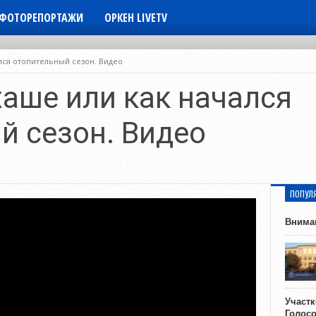
ФОТОРЕПОРТАЖИ
ОРКЕН LIVETV
лся отопительный сезон. Видео
хаше или как начался
й сезон. Видео
ПОПУЛ
Внима
Участ
Голос