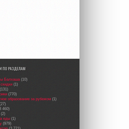
И ПО РАЗДЕЛАМ
сы Балхаша
(10)
 скидки
(1)
(131)
рики
(770)
ное образование за рубежом
(1)
(27)
3 460)
(2)
а еды
(1)
у
(979)
қтар
(3 721)