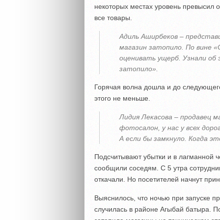
некоторых местах уровень превысил о
все товары.
Адиль Аширбеков – представи
магазин затопило. По вине 
оценивать ущерб. Узнали об
затопило».
Горячая волна дошла и до следующего
этого не меньше.
Лидия Лекасова – продавец ма
фотосалон, у нас у всех дор
А если бы замкнуло. Когда э
Подсчитывают убытки и в лагманной ч
сообщили соседям. С 5 утра сотрудни
откачали. Но посетителей начнут при
Выяснилось, что ночью при запуске п
случилась в районе Агыбай батыра. По