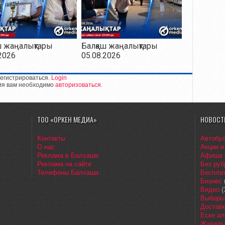
ш жаңалықтары
Балқаш жаңалықтары
2026
05.08.2026
егистрироваться.
Login
ия вам необходимо
авторизоваться
.
ТОО «ОРКЕН МЕДИА»
НОВОСТ
Контакты
Автобу
О нас
Акции и
Реклама в Балхаше
Афиша
Реклама на сайте
Без руб
Телефоны Балхаша
Бесплат
Бизнес
Видео
(
Выборы
Доставк
Еске ал
Жаңалы