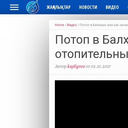
ЖАҢАЛЫҚТАР
НОВОСТИ
ВИДЕО
Home
/
Видео
/
Потоп в Балхаше или как нача
Потоп в Бал
отопительны
Автор
kapligroz
от 05.10.2017