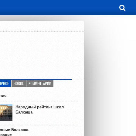
ЯРНОЕ
НОВОЕ
КОММЕНТАРИИ
ние!
Народный рейтинг школ
Балхаша
ковые Балхаша.
ование