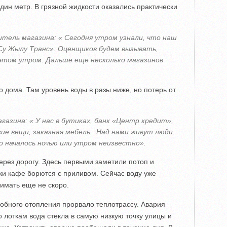
дин метр. В грязной жидкости оказались практически
тель магазина: « Сегодня утром узнали, что наш
«Су Жылу Транс». Оценщиков будем вызывать,
 этом утром. Дальше еще несколько магазинов
 дома. Там уровень воды в разы ниже, но потерь от
газина: « У нас в бутиках, банк «Центр кредит»,
огие вещи, заказная мебель. Над нами живут люди.
то началось ночью или утром неизвестно».
ерез дорогу. Здесь первыми заметили потоп и
ки кафе борются с приливом. Сейчас воду уже
нимать еще не скоро.
робного отопления прорвало теплотрассу. Авария
 лоткам вода стекла в самую низкую точку улицы и