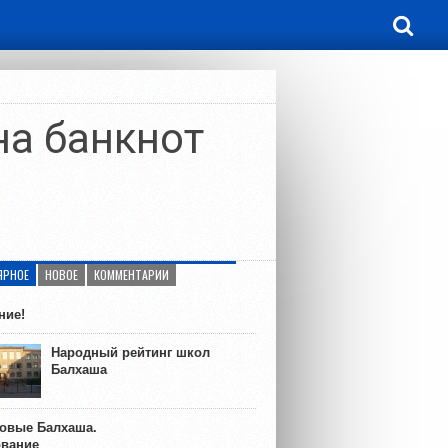
на банкнот
ЯРНОЕ
НОВОЕ
КОММЕНТАРИИ
ние!
Народный рейтинг школ
Балхаша
ковые Балхаша.
ование