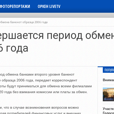
ФОТОРЕПОРТАЖИ
ОРКЕН LIVETV
бмена банкнот образца 2006 года
ершается период обме
6 года
ПОПУЛ
иод обмена банками второго уровня банкнот
е образца 2006 года, передает корреспондент
Внима
ноты будут приниматься для обмена всеми филиалами
20 года без взимания комиссии или платы за обмен.
, что в случае возникновения вопросов можно
Участ
прав потребителей финансовых услуг и внешних
Голос