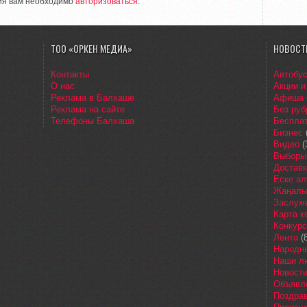
ия вам необходимо
авторизоваться
.
ТОО «ОРКЕН МЕДИА»
НОВОСТ
Контакты
Автобу
О нас
Акции и
Реклама в Балхаше
Афиша
Реклама на сайте
Без руб
Телефоны Балхаша
Бесплат
Бизнес
Видео
(
Выборы
Доставк
Еске ал
Жаңалы
Заслуж
Карта 
Конкур
Лента
(8
Народн
Наши л
Новост
Объявл
Поздра