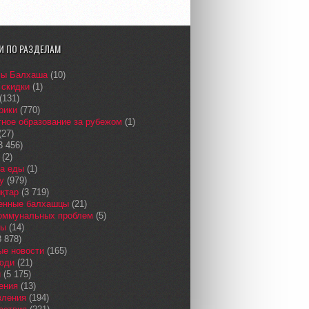
И ПО РАЗДЕЛАМ
сы Балхаша
(10)
 скидки
(1)
(131)
рики
(770)
ное образование за рубежом
(1)
(27)
3 456)
(2)
а еды
(1)
у
(979)
қтар
(3 719)
енные балхашцы
(21)
коммунальных проблем
(5)
сы
(14)
 878)
ые новости
(165)
юди
(21)
и
(5 175)
ения
(13)
вления
(194)