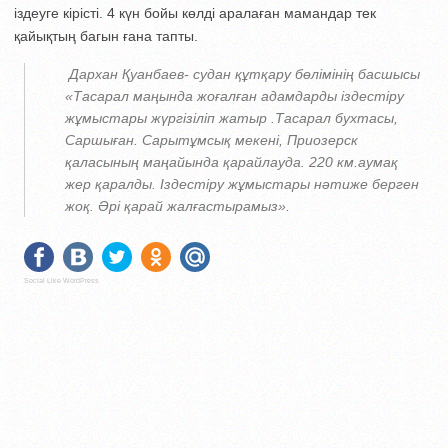
іздеуге кірісті. 4 күн бойы көлді аралаған мамандар тек
қайықтың багын ғана тапты.
Дархан Қуанбаев- судан құтқару бөлімінің басшысы
«Тасарал маңында жоғалған адамдарды іздестіру
жұмыстары жүргізіліп жатыр .Тасарал бухтасы,
Саршыған. Сарытұмсық мекені, Приозерск
қаласының маңайында қарайлауда. 220 км.аумақ
жер қаралды. Іздестіру жұмыстары нәтиже берген
жоқ. Әрі қарай жалғастырамыз».
Social Like WordPress