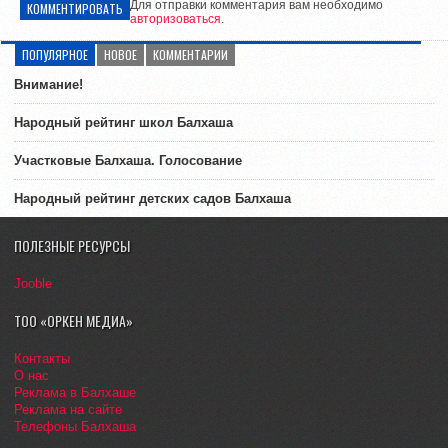
Для отправки комментария вам необходимо
КОММЕНТИРОВАТЬ
авторизоваться
.
ПОПУЛЯРНОЕ
НОВОЕ
КОММЕНТАРИИ
Внимание!
Народный рейтинг школ Балхаша
Участковые Балхаша. Голосование
Народный рейтинг детских садов Балхаша
ПОЛЕЗНЫЕ РЕСУРСЫ
Jooble
ТОО «ОРКЕН МЕДИА»
Контакты
О нас
Реклама в Балхаше
Реклама на сайте
Телефоны Балхаша