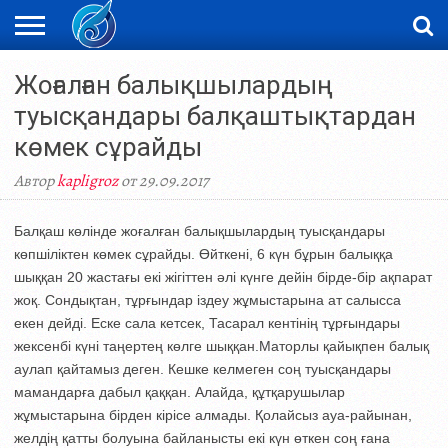
ЖАҢАЛЫҚТАР
Жоғалған балықшылардың
НОВОСТИ
ВИДЕО
ФОТОРЕПОРТАЖИ
ОРКЕН
LIVETV
туысқандары балқаштықтардан
көмек сұрайды
Автор
kapligroz
от 29.09.2017
Балқаш көлінде жоғалған балықшылардың туысқандары
көпшіліктен көмек сұрайды. Өйткені, 6 күн бұрын балыққа
шыққан 20 жастағы екі жігіттен әлі күнге дейін бірде-бір ақпарат
жоқ. Сондықтан, тұрғындар іздеу жұмыстарына ат салысса
екен дейді. Еске сала кетсек, Тасарал кентінің тұрғындары
жексенбі күні таңертең көлге шыққан.Маторлы қайықпен балық
аулап қайтамыз деген. Кешке келмеген соң туысқандары
мамандарға дабыл қаққан. Алайда, құтқарушылар
жұмыстарына бірден кірісе алмады. Қолайсыз ауа-райынан,
желдің қатты болуына байланысты екі күн өткен соң ғана