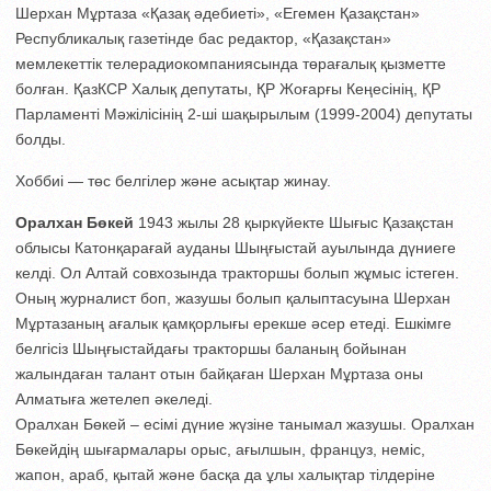
Шерхан Мұртаза «Қазақ әдебиеті», «Егемен Қазақстан»
Республикалық газетінде бас редактор, «Қазақстан»
мемлекеттік телерадиокомпаниясында төрағалық қызметте
болған. ҚазКСР Халық депутаты, ҚР Жоғарғы Кеңесінің, ҚР
Парламенті Мәжілісінің 2-ші шақырылым (1999-2004) депутаты
болды.
Хоббиі — төс белгілер және асықтар жинау.
Оралхан Бөкей
1943 жылы 28 қыркүйекте Шығыс Қазақстан
облысы Катонқарағай ауданы Шыңғыстай ауылында дүниеге
келді. Ол Алтай совхозында тракторшы болып жұмыс істеген.
Оның журналист боп, жазушы болып қалыптасуына Шерхан
Мұртазаның ағалык қамқорлығы ерекше әсер етеді. Ешкімге
белгісіз Шыңғыстайдағы тракторшы баланың бойынан
жалындаған талант отын байқаған Шерхан Мұртаза оны
Алматыға жетелеп әкеледі.
Оралхан Бөкей – есімі дүние жүзіне танымал жазушы. Оралхан
Бөкейдің шығармалары орыс, ағылшын, француз, неміс,
жапон, араб, қытай және басқа да ұлы халықтар тілдеріне