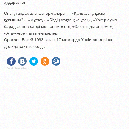
аударылған.
Оның таңдамалы шығармалары — «Қайдасың, қасқа
құлыным?», «Мұзтау» «Біздің жақта қыс ұзақ», «Үркер ауып
барады» повестері мен әңгімелері, «Өз отыңды өшірме»,
«Атау-кере» атты әңгімелері
Оралхан Бөкей 1993 жылы 17 мамырда Үндістан жерінде,
Делиде қайтыс болды.
Social Like WordPress