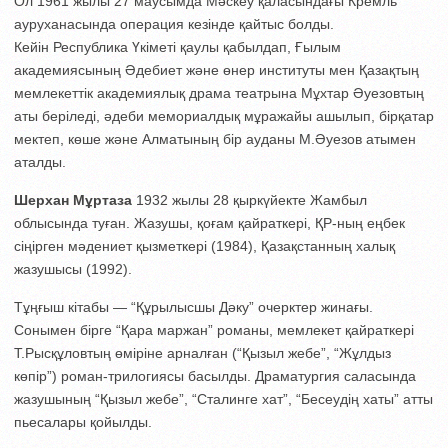
Ол 1961 жылы 27 маусымда Мәскеу қаласындағы Кремль
ауруханасында операция кезінде қайтыс болды.
Кейін Республика Үкіметі қаулы қабылдап, Ғылым
академиясының Әдебиет және өнер институты мен Қазақтың
мемлекеттік академиялық драма театрына Мұхтар Әуезовтың
аты беріледі, әдеби мемориалдық мұражайы ашылып, бірқатар
мектеп, көше және Алматының бір ауданы М.Әуезов атымен
аталды.
Шерхан Мұртаза
1932 жылы 28 қыркүйекте Жамбыл
облысында туған. Жазушы, қоғам қайраткері, ҚР-ның еңбек
сіңірген мәдениет қызметкері (1984), Қазақстанның халық
жазушысы (1992).
Тұңғыш кітабы — “Құрылысшы Дәку” очерктер жинағы.
Сонымен бірге “Қара маржан” романы, мемлекет қайраткері
Т.Рысқұловтың өміріне арналған (“Қызыл жебе”, “Жұлдыз
көпір”) роман-трилогиясы басылды. Драматургия саласында
жазушының “Қызыл жебе”, “Сталинге хат”, “Бесеудің хаты” атты
пьесалары қойылды.