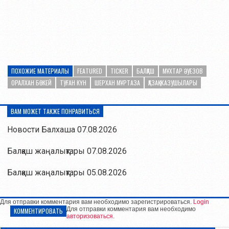
ПОХОЖИЕ МАТЕРИАЛЫ
FEATURED
TICKER
БАЛҚАШ
МҰХТАР ӘУЕЗОВ
ОРАЛХАН БӨКЕЙ
ТУҒАН КҮН
ШЕРХАН МҰРТАЗА
ҚАЗАҚ ЖАЗУШЫЛАРЫ
ВАМ МОЖЕТ ТАКЖЕ ПОНРАВИТЬСЯ
Новости Балхаша 07.08.2026
Балқаш жаңалықтары 07.08.2026
Балқаш жаңалықтары 05.08.2026
Для отправки комментария вам необходимо зарегистрироваться.
Login
Для отправки комментария вам необходимо
КОММЕНТИРОВАТЬ
авторизоваться
.