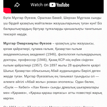
Бүгін Мұхтар Әуезов, Оралхан Бөкей, Шерхан Мұртаза сынды
үш бірдей қазақтың майталман жазушыларының туған күні! Біз
балқаштықтардың біртуар тұлғаларды қаншалықты танитынын
тексеріп көрдік.
Мұхтар Омарханұлы Әуезов
– қазақтың ұлы жазушысы,
қоғам қайраткері, ғұлама ғалым, Қазақстан ғылым
академиясының академигі (1946), филология ғылымдарының
докторы, профессор (1946), Қазақ КСР-нің еңбек сіңірген
ғылым қайраткері (1957). Ол 1897 жылы 28 қыркүйекте қазіргі
Шығыс Қазақстан облысының Абай ауданындағы Бөрілі деген
жерде туған. Мұхтар Әуезовтың ең танымал туындысы ол —
әлемге әйгілі «Абай жолы» роман-эпопеясы. Одан бөлек,
«Еңлік — Кебегі» «Хан Кене» сынды дрмалық шығармалары
мен «Қаракөз», «Қараш-қараш оқиғасы» атты повестері жарық
көрген.