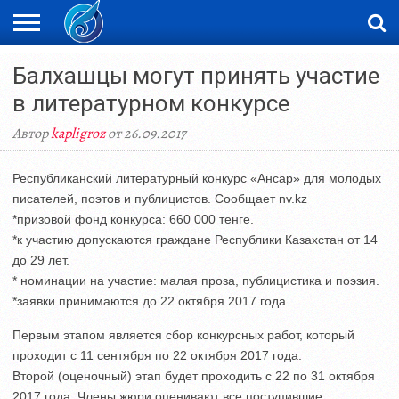
ЖАҢАЛЫҚТАР
Балхашцы могут принять участие
НОВОСТИ
ВИДЕО
ФОТОРЕПОРТАЖИ
ОРКЕН
LIVETV
в литературном конкурсе
Автор
kapligroz
от 26.09.2017
Республиканский литературный конкурс «Ансар» для молодых
писателей, поэтов и публицистов. Сообщает nv.kz
*призовой фонд конкурса: 660 000 тенге.
*к участию допускаются граждане Республики Казахстан от 14
до 29 лет.
* номинации на участие: малая проза, публицистика и поэзия.
*заявки принимаются до 22 октября 2017 года.
Первым этапом является сбор конкурсных работ, который
проходит с 11 сентября по 22 октября 2017 года.
Второй (оценочный) этап будет проходить с 22 по 31 октября
2017 года. Члены жюри оценивают все поступившие