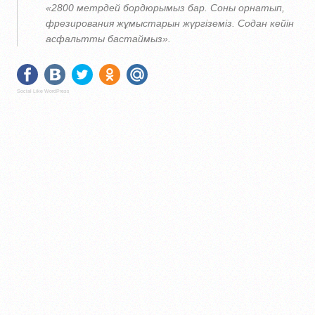
«2800 метрдей бордюрымыз бар. Соны орнатып,
фрезирования жұмыстарын жүргіземіз. Содан кейін
асфальтты бастаймыз».
Social Like WordPress