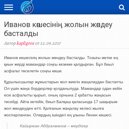
ЖАҢАЛЫҚТАР
Иванов көшесінің жолын жөндеу
НОВОСТИ
ВИДЕО
ФОТОРЕПОРТАЖИ
ОРКЕН
LIVETV
басталды
Автор
kapligroz
от 22.09.2017
Иванов көшесінің жолын жөндеу басталды. Тозығы жетке ең
қиын жерді мамандар соңғы кезекке қалдырған. Бұл биыл
асфальт төселетін соңғы көше.
Құрылысшылар жұмыстарын жол жиегін жаңалаудан бастапты.
Ол үшін жаңа бордюрлер қолданылуда. Мамандар одан кейін
ескі асфальтты қырып, оның орнына 2 қабатты жаңасын
төсейді. Айта кетейік, биыл Балқаш қаласында 17 шақырым
жол жөндеуден өтті. Қалғанын жаңалау келесі жылға
жоспарланған. Олардың ішіндегі ең ұзыны Ленин көшесі.
Кайыржан Абдрахманов – мердігер