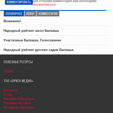
Для отправки комментария вам необходимо
КОММЕНТИРОВАТЬ
авторизоваться
.
ПОПУЛЯРНОЕ
НОВОЕ
КОММЕНТАРИИ
Внимание!
Народный рейтинг школ Балхаша
Участковые Балхаша. Голосование
Народный рейтинг детских садов Балхаша
ПОЛЕЗНЫЕ РЕСУРСЫ
Jooble
ТОО «ОРКЕН МЕДИА»
Контакты
О нас
Реклама в Балхаше
Реклама на сайте
Телефоны Балхаша