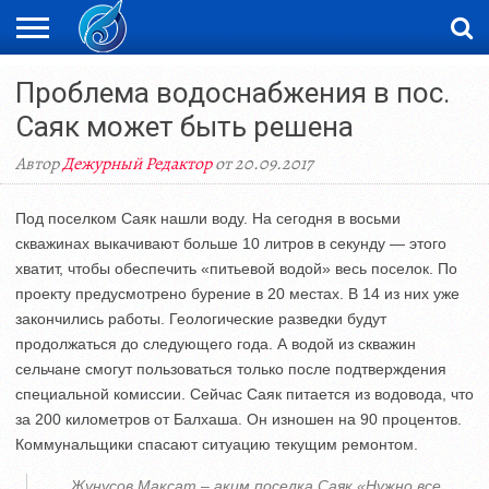
ЖАҢАЛЫҚТАР
Проблема водоснабжения в пос.
НОВОСТИ
ВИДЕО
ФОТОРЕПОРТАЖИ
ОРКЕН
LIVETV
Саяк может быть решена
Автор
Дежурный Редактор
от 20.09.2017
Под поселком Саяк нашли воду. На сегодня в восьми
скважинах выкачивают больше 10 литров в секунду — этого
хватит, чтобы обеспечить «питьевой водой» весь поселок. По
проекту предусмотрено бурение в 20 местах. В 14 из них уже
закончились работы. Геологические разведки будут
продолжаться до следующего года. А водой из скважин
сельчане смогут пользоваться только после подтверждения
специальной комиссии. Сейчас Саяк питается из водовода, что
за 200 километров от Балхаша. Он изношен на 90 процентов.
Коммунальщики спасают ситуацию текущим ремонтом.
Жунусов Максат – аким поселка Саяк «Нужно все