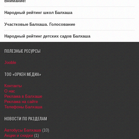
Внимание!
Народный рейтинг школ Балхаша
Участковые Балхаша. Голосование
Народный рейтинг детских садов Балхаша
ПОЛЕЗНЫЕ РЕСУРСЫ
Jooble
ТОО «ОРКЕН МЕДИА»
Контакты
О нас
Реклама в Балхаше
Реклама на сайте
Телефоны Балхаша
НОВОСТИ ПО РАЗДЕЛАМ
Автобусы Балхаша
(10)
Акции и скидки
(1)