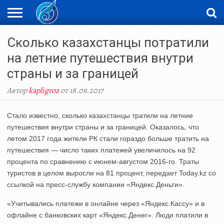
ЖАҢАЛЫҚТАР
Сколько казахстанцы потратили
НОВОСТИ
ВИДЕО
ФОТОРЕПОРТАЖИ
ОРКЕН
LIVETV
на летние путешествия внутри
страны и за границей
Автор
kapligroz
от 18.09.2017
Стало известно, сколько казахстанцы тратили на летние
путешествия внутри страны и за границей. Оказалось, что
летом 2017 года жители РК стали гораздо больше тратить на
путешествия — число таких платежей увеличилось на 92
процента по сравнению с июнем-августом 2016-го. Траты
туристов в целом выросли на 81 процент, передает Today.kz со
ссылкой на пресс-службу компании «Яндекс.Деньги».
«Учитывались платежи в онлайне через «Яндекс.Кассу» и в
офлайне с банковских карт «Яндекс.Денег». Люди платили в