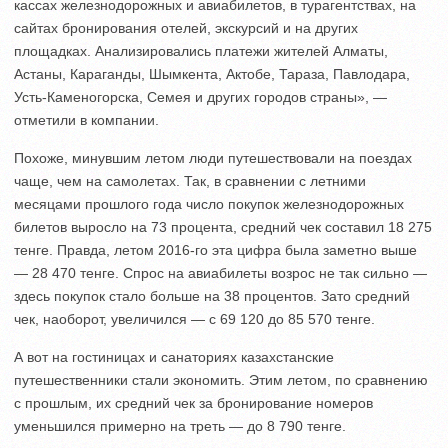
кассах железнодорожных и авиабилетов, в турагентствах, на
сайтах бронирования отелей, экскурсий и на других
площадках. Анализировались платежи жителей Алматы,
Астаны, Караганды, Шымкента, Актобе, Тараза, Павлодара,
Усть-Каменогорска, Семея и других городов страны», —
отметили в компании.
Похоже, минувшим летом люди путешествовали на поездах
чаще, чем на самолетах. Так, в сравнении с летними
месяцами прошлого года число покупок железнодорожных
билетов выросло на 73 процента, средний чек составил 18 275
тенге. Правда, летом 2016-го эта цифра была заметно выше
— 28 470 тенге. Спрос на авиабилеты возрос не так сильно —
здесь покупок стало больше на 38 процентов. Зато средний
чек, наоборот, увеличился — с 69 120 до 85 570 тенге.
А вот на гостиницах и санаториях казахстанские
путешественники стали экономить. Этим летом, по сравнению
с прошлым, их средний чек за бронирование номеров
уменьшился примерно на треть — до 8 790 тенге.