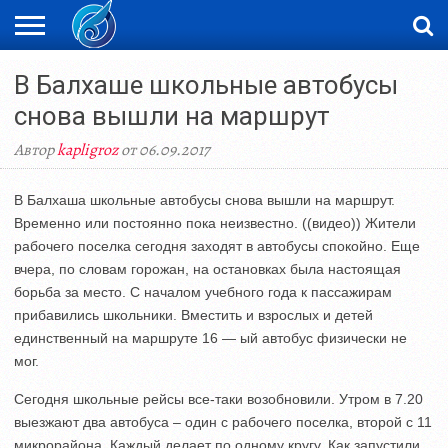
ЖАҢАЛЫҚТАР
В Балхаше школьные автобусы
НОВОСТИ
ВИДЕО
ФОТОРЕПОРТАЖИ
ОРКЕН
LIVETV
снова вышли на маршрут
Автор
kapligroz
от 06.09.2017
В Балхаша школьные автобусы снова вышли на маршрут.
Временно или постоянно пока неизвестно. ((видео)) Жители
рабочего поселка сегодня заходят в автобусы спокойно. Еще
вчера, по словам горожан, на остановках была настоящая
борьба за место. С началом учебного года к пассажирам
прибавились школьники. Вместить и взрослых и детей
единственный на маршруте 16 — ый автобус физически не
мог.
Сегодня школьные рейсы все-таки возобновили. Утром в 7.20
выезжают два автобуса – один с рабочего поселка, второй с 11
микрорайона. Каждый делает по одному кругу. Как запустили