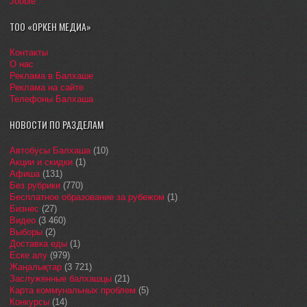
Jooble
ТОО «ОРКЕН МЕДИА»
Контакты
О нас
Реклама в Балхаше
Реклама на сайте
Телефоны Балхаша
НОВОСТИ ПО РАЗДЕЛАМ
Автобусы Балхаша
(10)
Акции и скидки
(1)
Афиша
(131)
Без рубрики
(770)
Бесплатное образование за рубежом
(1)
Бизнес
(27)
Видео
(3 460)
Выборы
(2)
Доставка еды
(1)
Еске алу
(979)
Жаңалықтар
(3 721)
Заслуженные балхашцы
(21)
Карта коммунальных проблем
(5)
Конкурсы
(14)