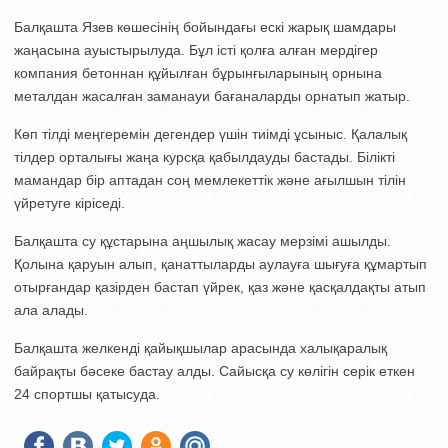
Балқашта Язев көшесінің бойындағы ескі жарық шамдары
жаңасына ауыстырылуда. Бұл істі қолға алған мердігер
компания бетоннан құйылған бұрынғыларының орнына
металдан жасалған заманауи бағаналарды орнатып жатыр.
Көп тілді меңгеремін дегендер үшін тиімді ұсыныс. Қалалық
тілдер орталығы жаңа курсқа қабылдауды бастады. Білікті
мамандар бір аптадан соң мемлекеттік және ағылшын тілін
үйретуге кіріседі.
Балқашта су құстарына аңшылық жасау мерзімі ашылды.
Қолына қаруын алып, қанаттыларды аулауға шығуға құмартып
отырғандар қазірден бастап үйрек, қаз және қасқалдақты атып
ала алады.
Балқашта желкенді қайықшылар арасында халықаралық
байрақты бәсеке бастау алды. Сайысқа су көлігін серік еткен
24 спортшы қатысуда.