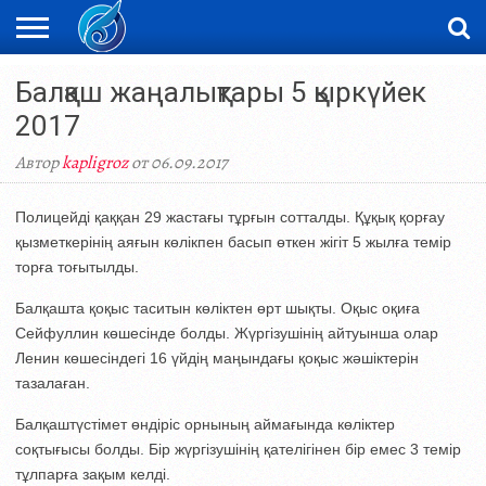
ЖАҢАЛЫҚТАР
Балқаш жаңалықтары 5 қыркүйек
НОВОСТИ
ВИДЕО
ФОТОРЕПОРТАЖИ
ОРКЕН
LIVETV
2017
Автор
kapligroz
от 06.09.2017
Полицейді қаққан 29 жастағы тұрғын сотталды. Құқық қорғау
қызметкерінің аяғын көлікпен басып өткен жігіт 5 жылға темір
торға тоғытылды.
Балқашта қоқыс таситын көліктен өрт шықты. Оқыс оқиға
Сейфуллин көшесінде болды. Жүргізушінің айтуынша олар
Ленин көшесіндегі 16 үйдің маңындағы қоқыс жәшіктерін
тазалаған.
Балқаштүстімет өндіріс орнының аймағында көліктер
соқтығысы болды. Бір жүргізушінің қателігінен бір емес 3 темір
тұлпарға зақым келді.