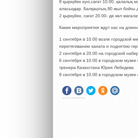
8 қыркүйек күні,сағат 10.00, қалалық
аласыздар. Балқаштың 80 жыл бойғы да
2 қыркүйек, сағат 20.00- де көл жаға
Какие мероприятия ждут нас на длин
1 сентября в 10.00 возле городской ме
перетягиванию каната и поднятию гир
2 сентября в 20.00 на городской набе
6 сентября в 10.00 в городском музее
тренера Казахстана Юрия Лебедева
8 сентября в 10.00 в городском музе
Social Like WordPress