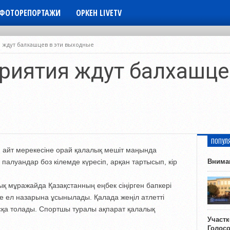
ФОТОРЕПОРТАЖИ
ОРКЕН LIVETV
 ждут балхашцев в эти выходные
риятия ждут балхашцев
ПОПУЛ
бан айт мерекесіне орай қалалық мешіт маңында
алуандар боз кілемде күресіп, арқан тартысып, кір
Внима
алық мұражайда Қазақстанның еңбек сіңірген бапкері
е ел назарына ұсынылады. Қалада жеңіл атлетті
сқа толады. Спортшы туралы ақпарат қалалық
Участ
Голос