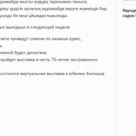
 мұражайда мысты өңірдің тарихымен таныса
му үрдісін қалалық мұражайда көруге мүмкіндік бар.
Народн
лауында би кеші ұйымдастырылады.
садов
ных выходных и следующей неделе
чети проведут схватки по казакша курес,
ь.
режной будет дискотека
 пройдет выставка в честь 70-летия заслуженного
е состоится виртуальная выставка к юбилею Балхаша