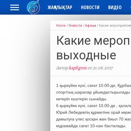
ЖАҢАЛЫҚТАР
НОВОСТИ
ВИДЕО
Home
/
Новости
/
Афиша
/
Какие мероприятия
Какие мероп
выходные
Автор
kapligroz
от 31.08.2017
1 қыркүйек күні, сағат 10.00-де, Құр
спорттық шаралар ұйымдастырылады. п
көтеріп күштерін сынайды.
6 қыркүйек күні, сағат 10.00-де , қал
Юрий Лебедевтің құрметіне орай көрм
дамытуға үлес қосқан жан биыл 70 жа
мұражайда сағат 10-нан басталады.