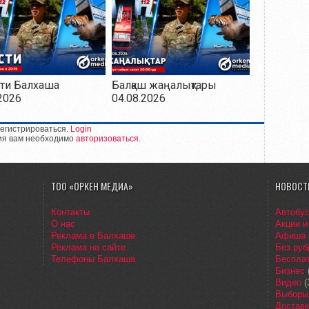
ти Балхаша
Балқаш жаңалықтары
2026
04.08.2026
егистрироваться.
Login
ия вам необходимо
авторизоваться
.
ТОО «ОРКЕН МЕДИА»
НОВОСТ
Контакты
Автобу
О нас
Акции и
Реклама в Балхаше
Афиша
Реклама на сайте
Без руб
Телефоны Балхаша
Бесплат
Бизнес
Видео
(
Выборы
Доставк