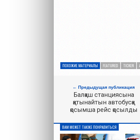
ПОХОЖИЕ МАТЕРИАЛЫ
FEATURED
TICKER
← Предыдущая публикация
Балқаш станциясына
қатынайтын автобусқа
қосымша рейс қосылды
ВАМ МОЖЕТ ТАКЖЕ ПОНРАВИТЬСЯ