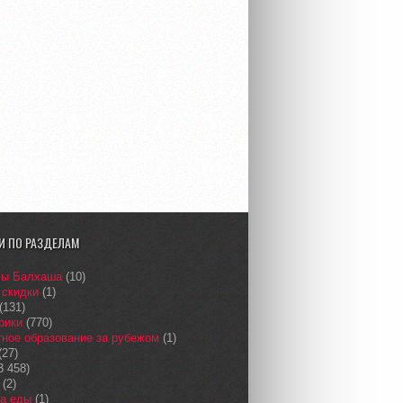
И ПО РАЗДЕЛАМ
сы Балхаша
(10)
 скидки
(1)
(131)
рики
(770)
ное образование за рубежом
(1)
(27)
3 458)
(2)
а еды
(1)