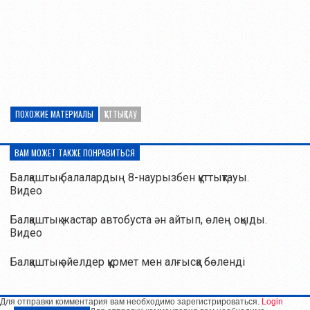
ПОХОЖИЕ МАТЕРИАЛЫ
ҚҰТТЫҚТАУ
ВАМ МОЖЕТ ТАКЖЕ ПОНРАВИТЬСЯ
Балқаштық балалардың 8-наурызбен құттықтауы.
Видео
Балқаштық жастар автобуста ән айтып, өлең оқыды.
Видео
Балқаштық әйелдер құрмет мен алғысқа бөленді
Для отправки комментария вам необходимо зарегистрироваться.
Login