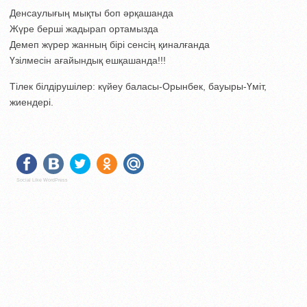
Денсаулығың мықты боп әрқашанда
Жүре берші жадырап ортамызда
Демеп жүрер жанның бірі сенсің қиналғанда
Үзілмесін ағайындық ешқашанда!!!
Тілек білдірушілер: күйеу баласы-Орынбек, бауыры-Үміт,
жиендері.
Social Like WordPress