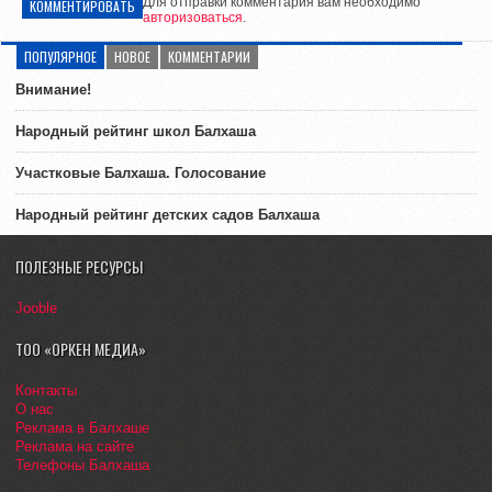
Для отправки комментария вам необходимо
КОММЕНТИРОВАТЬ
авторизоваться
.
ПОПУЛЯРНОЕ
НОВОЕ
КОММЕНТАРИИ
Внимание!
Народный рейтинг школ Балхаша
Участковые Балхаша. Голосование
Народный рейтинг детских садов Балхаша
ПОЛЕЗНЫЕ РЕСУРСЫ
Jooble
ТОО «ОРКЕН МЕДИА»
Контакты
О нас
Реклама в Балхаше
Реклама на сайте
Телефоны Балхаша