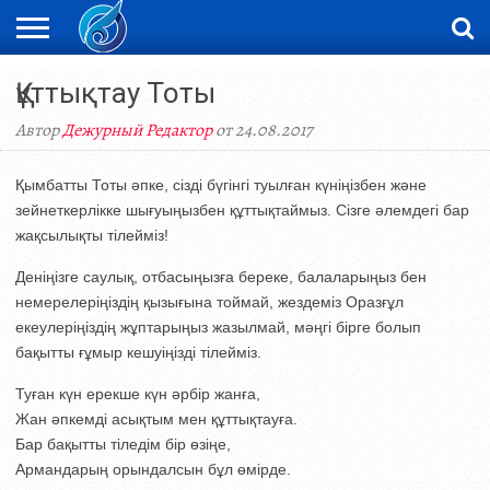
ЖАҢАЛЫҚТАР
Құттықтау Тоты
НОВОСТИ
ВИДЕО
ФОТОРЕПОРТАЖИ
ОРКЕН
LIVETV
Автор
Дежурный Редактор
от 24.08.2017
Қымбатты Тоты әпке, сізді бүгінгі туылған күніңізбен және
зейнеткерлікке шығуыңызбен құттықтаймыз. Сізге әлемдегі бар
жақсылықты тілейміз!
Деніңізге саулық, отбасыңызға береке, балаларыңыз бен
немерелеріңіздің қызығына тоймай, жездеміз Оразғұл
екеулеріңіздің жұптарыңыз жазылмай, мәңгі бірге болып
бақытты ғұмыр кешуіңізді тілейміз.
Туған күн ерекше күн әрбір жанға,
Жан әпкемді асықтым мен құттықтауға.
Бар бақытты тіледім бір өзіңе,
Армандарың орындалсын бұл өмірде.