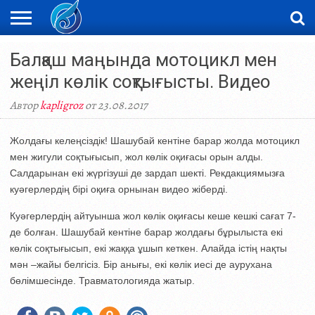
ЖАҢАЛЫҚТАР
Балқаш маңында мотоцикл мен
НОВОСТИ
ВИДЕО
ФОТОРЕПОРТАЖИ
ОРКЕН
LIVETV
жеңіл көлік соқтығысты. Видео
Автор
kapligroz
от 23.08.2017
Жолдағы келеңсіздік! Шашубай кентіне барар жолда мотоцикл
мен жигули соқтығысып, жол көлік оқиғасы орын алды.
Салдарынан екі жүргізуші де зардап шекті. Рекдакциямызға
куәгерлердің бірі оқиға орнынан видео жіберді.
Куәгерлердің айтуынша жол көлік оқиғасы кеше кешкі сағат 7-
де болған. Шашубай кентіне барар жолдағы бұрылыста екі
көлік соқтығысып, екі жаққа ұшып кеткен. Алайда істің нақты
мән –жайы белгісіз. Бір анығы, екі көлік иесі де аурухана
бөлімшесінде. Травматологияда жатыр.