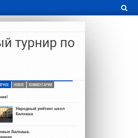
й турнир по
ЯРНОЕ
НОВОЕ
КОММЕНТАРИИ
ние!
Народный рейтинг школ
Балхаша
ковые Балхаша.
ование