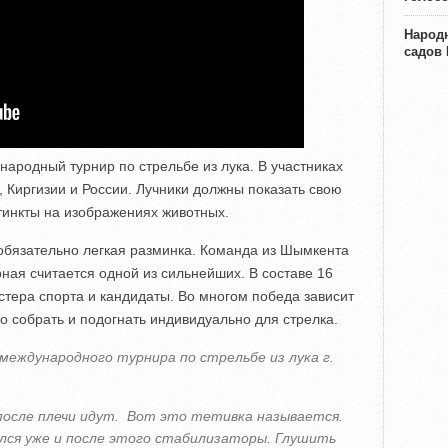
Народн
садов
народный турнир по стрельбе из лука. В участниках
, Киргизии и России. Лучники должны показать свою
тинкты на изображениях животных.
обязательно легкая разминка. Команда из Шымкента
рная считается одной из сильнейших. В составе 16
стера спорта и кандидаты. Во многом победа зависит
но собрать и подогнать индивидуально для стрелка.
международного турнира по стрельбе из лука г.
после плечи идут. Вот это тетивка называется.
ался уже и после этого стабилизаторы. Глушить