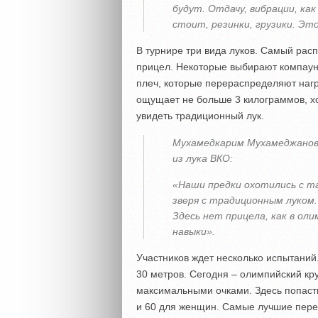
будут. Отдачу, вибрации, ка
стоит, резинки, грузики. Это
В турнире три вида луков. Самый рас
прицел. Некоторые выбирают компаунд
плеч, которые перераспределяют нагру
ощущает не больше 3 килограммов, хо
увидеть традиционный лук.
Мухамедкарим Мухамеджанов 
из лука ВКО:
«Наши предки охотились с та
зверя с традиционным луком.
Здесь нет прицела, как в оли
навыки».
Участников ждет несколько испытаний
30 метров. Сегодня – олимпийский кру
максимальными очками. Здесь попаст
и 60 для женщин. Самые лучшие пере