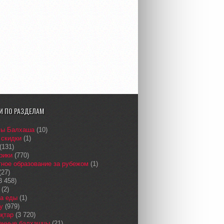
И ПО РАЗДЕЛАМ
сы Балхаша
(10)
 скидки
(1)
(131)
рики
(770)
ное образование за рубежом
(1)
(27)
3 458)
(2)
а еды
(1)
у
(979)
қтар
(3 720)
енные балхашцы
(21)