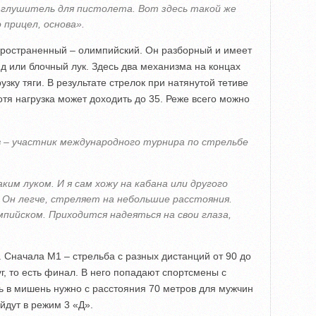
к глушитель для пистолета. Вот здесь такой же
 прицел, основа».
пространенный – олимпийский. Он разборный и имеет
 или блочный лук. Здесь два механизма на концах
зку тяги. В результате стрелок при натянутой тетиве
тя нагрузка может доходить до 35. Реже всего можно
– участник международного турнира по стрельбе
ким луком. И я сам хожу на кабана или другого
 Он легче, стреляет на небольшие расстояния.
мпийском. Приходится надеяться на свои глаза,
. Сначала М1 – стрельба с разных дистанций от 90 до
г, то есть финал. В него попадают спортсмены с
ь в мишень нужно с расстояния 70 метров для мужчин
йдут в режим 3 «Д».