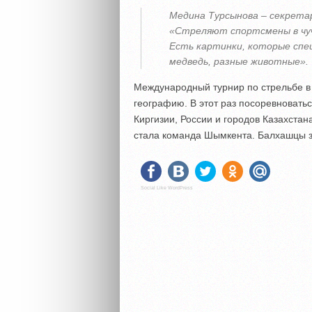
Медина Турсынова – секретар
«Стреляют спортсмены в чуч
Есть картинки, которые спе
медведь, разные животные».
Международный турнир по стрельбе в
географию. В этот раз посоревноватьс
Киргизии, России и городов Казахстан
стала команда Шымкента. Балхашцы з
Social Like WordPress