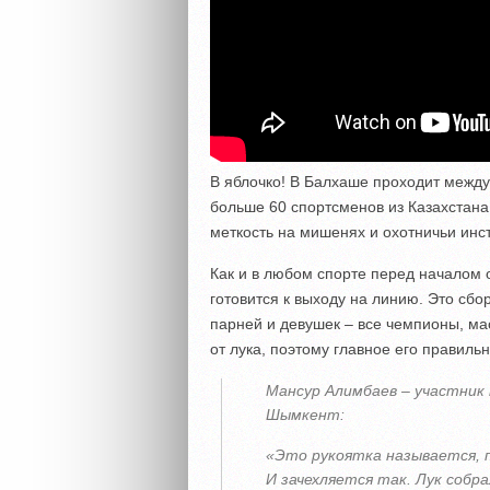
В яблочко! В Балхаше проходит между
больше 60 спортсменов из Казахстана
меткость на мишенях и охотничьи инс
Как и в любом спорте перед началом 
готовится к выходу на линию. Это сбо
парней и девушек – все чемпионы, ма
от лука, поэтому главное его правиль
Мансур Алимбаев – участник 
Шымкент:
«Это рукоятка называется, 
И зачехляется так. Лук собр