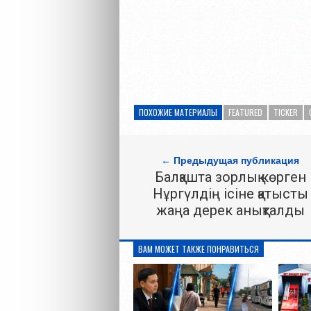
ПОХОЖИЕ МАТЕРИАЛЫ
FEATURED
TICKER
← Предыдущая публикация
Балқашта зорлық көрген
Нұргүлдің ісіне қатысты
жаңа дерек анықталды
ВАМ МОЖЕТ ТАКЖЕ ПОНРАВИТЬСЯ