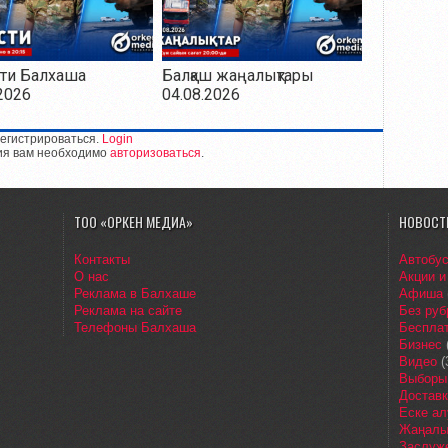
ти Балхаша
Балқаш жаңалықтары
2026
04.08.2026
егистрироваться.
Login
ия вам необходимо
авторизоваться
.
ТОО «ОРКЕН МЕДИА»
НОВОСТ
Контакты
Автобу
О нас
Акции и
Реклама в Балхаше
Афиша
Реклама на сайте
Без руб
Телефоны Балхаша
Бесплат
Бизнес
Видео
(
Выборы
Доставк
Еске ал
Жаңалы
Заслуж