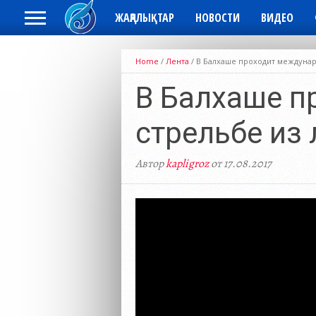
ЖАҢАЛЫҚТАР
НОВОСТИ
ВИДЕО
Home
/
Лента
/
В Балхаше проходит междунар
В Балхаше п
стрельбе из 
Автор
kapligroz
от 17.08.2017