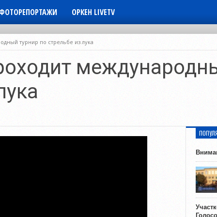
ФОТОРЕПОРТАЖИ
ОРКЕН LIVETV
одный турнир по стрельбе из лука
роходит международны
лука
ПОПУЛ
Внима
Участ
Голос