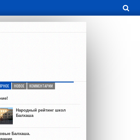
ЯРНОЕ
НОВОЕ
КОММЕНТАРИИ
ние!
Народный рейтинг школ
Балхаша
ковые Балхаша.
ование