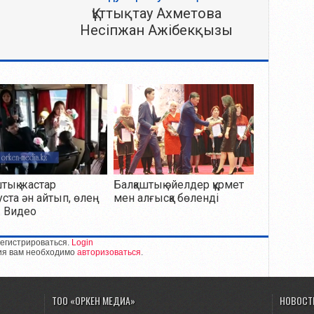
Құттықтау Ахметова
Несіпжан Ажібекқызы
штық жастар
Балқаштық әйелдер құрмет
уста ән айтып, өлең
мен алғысқа бөленді
. Видео
егистрироваться.
Login
ия вам необходимо
авторизоваться
.
ТОО «ОРКЕН МЕДИА»
НОВОСТ