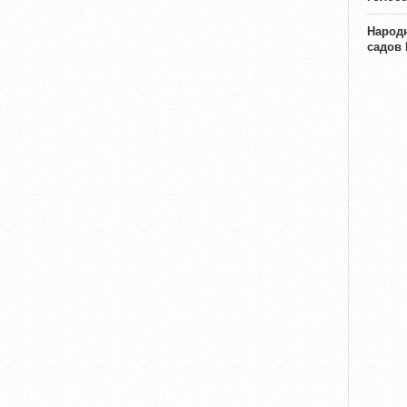
Народн
садов