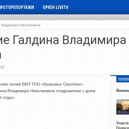
ФОТОРЕПОРТАЖИ
ОРКЕН LIVETV
а Владимира Николаевича
е Галдина Владимира
а
17
ПОПУЛ
еских печей БМЗ ТОО «Казахмыс Смэлтинг»
дина Владимира Николаевича поздравляем с днем
Внима
й отдых.
Участ
Голос