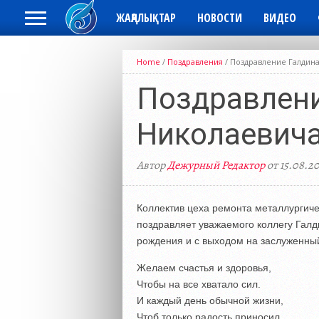
ЖАҢАЛЫҚТАР
НОВОСТИ
ВИДЕО
Home
/
Поздравления
/
Поздравление Галдин
Поздравлени
Николаевич
Автор
Дежурный Редактор
от 15.08.20
Коллектив цеха ремонта металлургич
поздравляет уважаемого коллегу Гал
рождения и с выходом на заслуженны
Желаем счастья и здоровья,
Чтобы на все хватало сил.
И каждый день обычной жизни,
Чтоб только радость приносил.