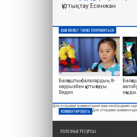
Құттықтау Есенжан
ВАМ МОЖЕТ ТАКЖЕ ПОНРАВИТЬСЯ
Балқаштық балалардың 8-
Балқа
наурызбен құттықтауы.
автоб
Видео
оқыды
Для отправки комментария вам необходимо зар
Для отправки комментар
КОММЕНТИРОВАТЬ
ПОЛЕЗНЫЕ РЕСУРСЫ