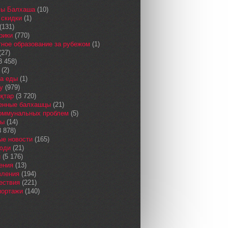
сы Балхаша
(10)
 скидки
(1)
(131)
рики
(770)
ное образование за рубежом
(1)
(27)
3 458)
(2)
а еды
(1)
у
(979)
қтар
(3 720)
енные балхашцы
(21)
коммунальных проблем
(5)
сы
(14)
 878)
ые новости
(165)
юди
(21)
и
(5 176)
ения
(13)
вления
(194)
ествия
(221)
портажи
(140)