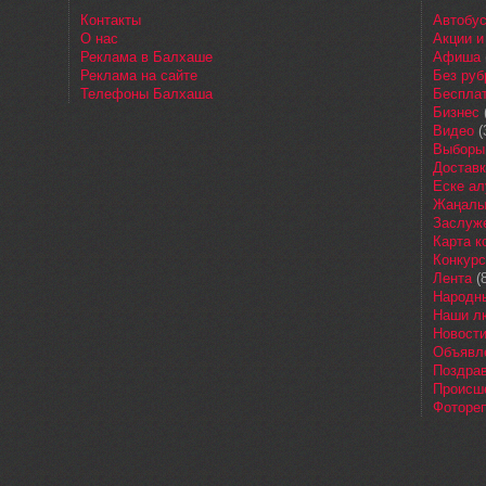
Контакты
Автобу
О нас
Акции и
Реклама в Балхаше
Афиша
Реклама на сайте
Без руб
Телефоны Балхаша
Бесплат
Бизнес
Видео
(
Выборы
Доставк
Еске ал
Жаңалы
Заслуж
Карта 
Конкур
Лента
(8
Народн
Наши л
Новост
Объявл
Поздра
Происш
Фоторе