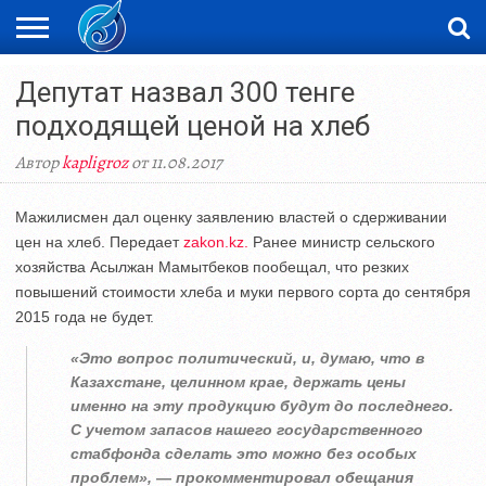
ЖАҢАЛЫҚТАР
Депутат назвал 300 тенге
НОВОСТИ
ВИДЕО
ФОТОРЕПОРТАЖИ
ОРКЕН
LIVETV
подходящей ценой на хлеб
Автор
kapligroz
от 11.08.2017
Мажилисмен дал оценку заявлению властей о сдерживании
цен на хлеб. Передает
zakon.kz.
Ранее министр сельского
хозяйства Асылжан Мамытбеков пообещал, что резких
повышений стоимости хлеба и муки первого сорта до сентября
2015 года не будет.
«Это вопрос политический, и, думаю, что в
Казахстане, целинном крае, держать цены
именно на эту продукцию будут до последнего.
С учетом запасов нашего государственного
стабфонда сделать это можно без особых
проблем», — прокомментировал обещания