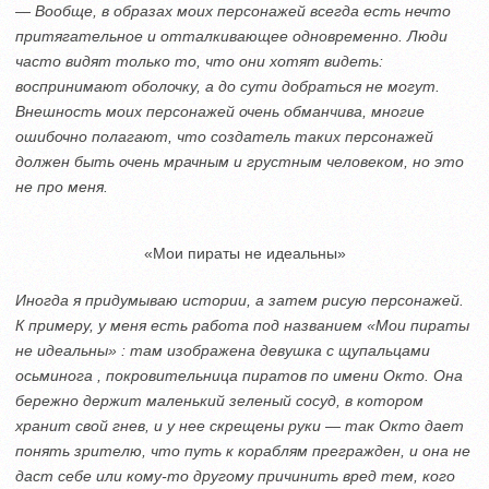
— Вообще, в образах моих персонажей всегда есть нечто
притягательное и отталкивающее одновременно. Люди
часто видят только то, что они хотят видеть:
воспринимают оболочку, а до сути добраться не могут.
Внешность моих персонажей очень обманчива, многие
ошибочно полагают, что создатель таких персонажей
должен быть очень мрачным и грустным человеком, но это
не про меня.
«Мои пираты не идеальны»
Иногда я придумываю истории, а затем рисую персонажей.
К примеру, у меня есть работа под названием «Мои пираты
не идеальны» : там изображена девушка с щупальцами
осьминога , покровительница пиратов по имени Окто. Она
бережно держит маленький зеленый сосуд, в котором
хранит свой гнев, и у нее скрещены руки — так Окто дает
понять зрителю, что путь к кораблям прегражден, и она не
даст себе или кому-то другому причинить вред тем, кого