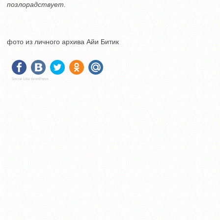
позлорадствует.
фото из личного архива Айи Битик
Social Like WordPress