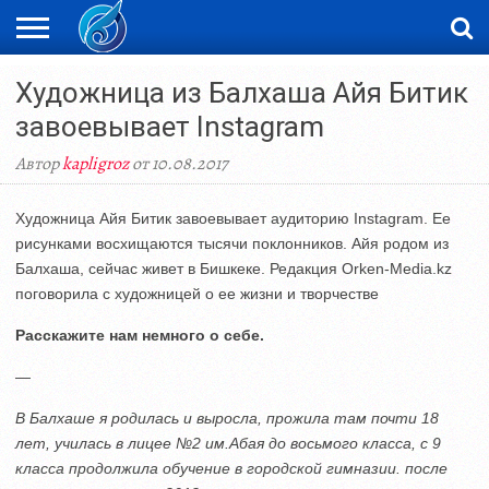
ЖАҢАЛЫҚТАР
Художница из Балхаша Айя Битик
НОВОСТИ
ВИДЕО
ФОТОРЕПОРТАЖИ
ОРКЕН
LIVETV
завоевывает Instagram
Автор
kapligroz
от 10.08.2017
Художница Айя Битик завоевывает аудиторию Instagram. Ее
рисунками восхищаются тысячи поклонников. Айя родом из
Балхаша, сейчас живет в Бишкеке. Редакция Orken-Media.kz
поговорила с художницей о ее жизни и творчестве
Расскажите нам немного о себе.
—
В Балхаше я родилась и выросла, прожила там почти 18
лет, училась в лицее №2 им.Абая до восьмого класса, с 9
класса продолжила обучение в городской гимназии. после