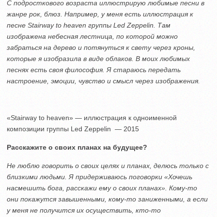
С подросткового возраста иллюстрирую любимые песни в
жанре рок, блюз. Например, у меня есть иллюстрация к
песне Stairway to heaven группы Led Zeppelin. Там
изображена небесная лестница, по которой можно
забраться на дерево и потянуться к свету через кроны,
которые я изобразила в виде облаков. В моих любимых
песнях есть своя философия. Я стараюсь передать
настроение, эмоции, чувство и смысл через изображения.
«Stairway to heaven» — иллюстрация к одноименной
композиции группы Led Zeppelin — 2015
Расскажите о своих планах на будущее?
Не люблю говорить о своих целях и планах, делюсь только с
близкими людьми. Я придерживаюсь поговорки «Хочешь
насмешить бога, расскажи ему о своих планах». Кому-то
они покажутся завышенными, кому-то заниженными, а если
у меня не получится их осуществить, кто-то