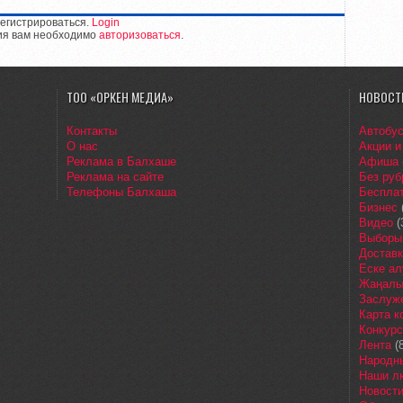
егистрироваться.
Login
ия вам необходимо
авторизоваться
.
ТОО «ОРКЕН МЕДИА»
НОВОСТ
Контакты
Автобу
О нас
Акции и
Реклама в Балхаше
Афиша
Реклама на сайте
Без руб
Телефоны Балхаша
Бесплат
Бизнес
Видео
(
Выборы
Доставк
Еске ал
Жаңалы
Заслуж
Карта 
Конкур
Лента
(8
Народн
Наши л
Новост