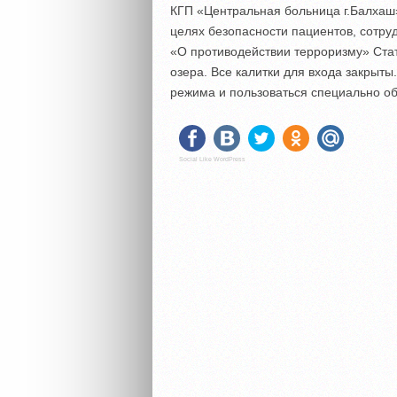
КГП «Центральная больница г.Балхаш»
целях безопасности пациентов, сотру
«О противодействии терроризму» Стат
озера. Все калитки для входа закрыты
режима и пользоваться специально о
Social Like WordPress