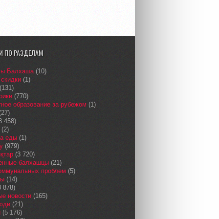
И ПО РАЗДЕЛАМ
сы Балхаша
(10)
 скидки
(1)
(131)
рики
(770)
ное образование за рубежом
(1)
(27)
3 458)
(2)
а еды
(1)
у
(979)
қтар
(3 720)
енные балхашцы
(21)
коммунальных проблем
(5)
сы
(14)
 878)
ые новости
(165)
юди
(21)
и
(5 176)