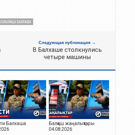
БОЛЬНИЦА БАЛХАША
Следующая публикация →
а
В Балхаше столкнулись
четыре машины
ти Балхаша
Балқаш жаңалықтары
2026
04.08.2026