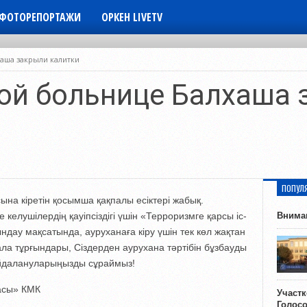
ФОТОРЕПОРТАЖИ
ОРКЕН LIVETV
аша закрыли калитки
ой больнице Балхаша 
ПОПУЛ
на кіретін қосымша қақпалы есіктері жабық.
келушілердің қауіпсіздігі үшін «Терроризмге қарсы іс-
Внима
дау мақсатында, ауруханаға кіру үшін тек көл жақтан
қала тұрғындары, Сіздерден аурухана тәртібін бұзбауды
пайдалануларыңызды сұраймыз!
асы» КМК
Участ
Голос