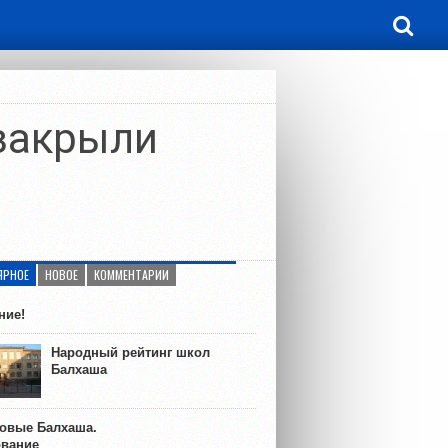
закрыли
ЯРНОЕ
НОВОЕ
КОММЕНТАРИИ
ние!
Народный рейтинг школ
Балхаша
ковые Балхаша.
ование