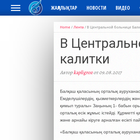
ЖАҢАЛЫҚТАР
НОВОСТИ
ВИДЕО
Home
/
Лента
/
В Центральной больнице Балх
В Центральн
калитки
Автор
kapligroz
от 09.08.2017
Балқаш қаласының орталық ауруханасы
Емделушілердің, қызметкерлердің және 
қимыл туралы» Заңының 1- бабын орын
орталық есік жұмыс істейді. Құрметті 
және арнайы кіруге арналған есікті 
«Балқаш қаласының орталық аурухан