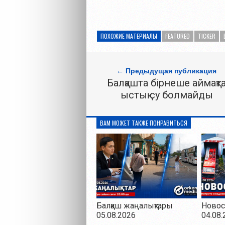
ПОХОЖИЕ МАТЕРИАЛЫ
FEATURED
TICKER
← Предыдущая публикация
Балқашта бірнеше аймақт
ыстық су болмайды
ВАМ МОЖЕТ ТАКЖЕ ПОНРАВИТЬСЯ
Балқаш жаңалықтары
Новос
05.08.2026
04.08.