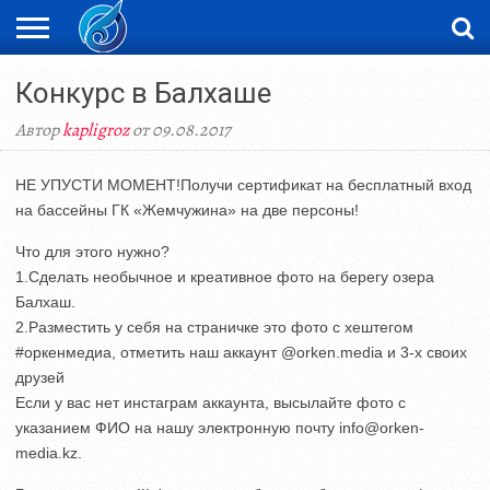
ЖАҢАЛЫҚТАР
Конкурс в Балхаше
НОВОСТИ
ВИДЕО
ФОТОРЕПОРТАЖИ
ОРКЕН
LIVETV
Автор
kapligroz
от 09.08.2017
НЕ УПУСТИ МОМЕНТ!Получи сертификат на бесплатный вход
на бассейны ГК «Жемчужина» на две персоны!
Что для этого нужно?
1.Сделать необычное и креативное фото на берегу озера
Балхаш.
2.Разместить у себя на страничке это фото с хештегом
#оркенмедиа, отметить наш аккаунт @orken.media и 3-х своих
друзей
Если у вас нет инстаграм аккаунта, высылайте фото с
указанием ФИО на нашу электронную почту info@orken-
media.kz.