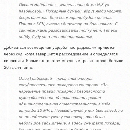
Оксана Надолиная – жительница дома №8 ул.
Казбековой: «Пожарные думали, вдруг люди угорят,
дверь сломали. Кто возмещать будет не знаю.
Пошла в КСК, сказали директор на больничном. С
сантехниками разговаривать толку нет. Теперь
пойду, буду что-то предпринимать».
Добиваться возмещения ущерба пострадавшим придется
через суд, когда завершится расследование и определятся
виновники. Кроме этого, ответственным грозит штраф больше
20 тысяч тенге.
Олег Грабовский – начальник отдела
государственного пожарного контроля: «За
нарушение правил пожарной безопасности
руководство данной организации грозит
административная ответственность в виде
штрафа 10 МРП. Первый случай у них был выезд, но
он не подлежал учету как пожар, это было
небольшое задымление, а здесь уже факт пожара,
будут приниматься все необходимые меры».