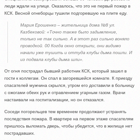
люди ждали на улице. Оказалось, что это не первый пожар в
КСК. Весной огнеборцы тушили подгоревшую на плите еду.
Мария Ерошенко – жительница дома №8 ул.
Казбековой: «Точно также было задымление,
только не так сильно. А в этот раз сильно воняло
проводкой. 00 Когда окно открыли, они видимо
начали уже тушить и оттуда клубы дыма пошли. И
из подвала клубы дыма шли».
От огня пострадал бывший работник КСК, который зашел в
гости к коллегам. Он спал в загоревшейся комнате. К приезду
спасателей мужчина скрылся, утром его доставили в больницу
с ожогами обеих рук и отравлением угарным газом. Врачи
настаивали на госпитализации, но он отказался.
Соседи погорельцев тем временем продолжают устранять
последствия пожара. В квартире на первом этаже спасателям
пришлось выломать дверь, чтобы убедится, что в жилище нет
пострадавших.