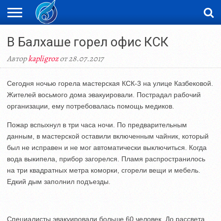
ЖАҢАЛЫҚТАР
В Балхаше горел офис КСК
НОВОСТИ
ВИДЕО
ФОТОРЕПОРТАЖИ
ОРКЕН
LIVETV
Автор
kapligroz
от 28.07.2017
Сегодня ночью горела мастерская КСК-3 на улице Казбековой.
Жителей восьмого дома эвакуировали. Пострадал рабочий
организации, ему потребовалась помощь медиков.
Пожар вспыхнул в три часа ночи. По предварительным
данным, в мастерской оставили включенным чайник, который
был не исправен и не мог автоматически выключиться. Когда
вода выкипела, прибор загорелся. Пламя распространилось
на три квадратных метра коморки, сгорели вещи и мебель.
Едкий дым заполнил подъезды.
Специалисты эвакуировали больше 60 человек. До рассвета