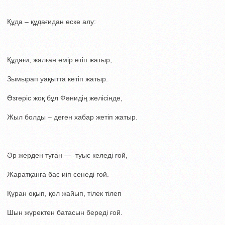
Құда – құдағидан еске алу:
Құдағи, жалған өмір өтіп жатыр,
Зымырап уақытта кетіп жатыр.
Өзгеріс жоқ бұл Фәнидің желісінде,
Жыл болды – деген хабар жетіп жатыр.
Әр жерден туған — туыс келеді ғой,
Жаратқанға бас иіп сенеді ғой.
Құран оқып, қол жайып, тілек тілеп
Шын жүректен батасын береді ғой.