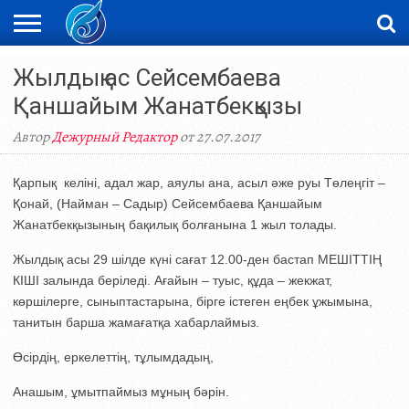
ЖАҢАЛЫҚТАР
Жылдық ас Сейсембаева
НОВОСТИ
ВИДЕО
ФОТОРЕПОРТАЖИ
ОРКЕН
LIVETV
Қаншайым Жанатбекқызы
Автор
Дежурный Редактор
от 27.07.2017
Қарпық келіні, адал жар, аяулы ана, асыл әже руы Төлеңгіт –
Қонай, (Найман – Садыр) Сейсембаева Қаншайым
Жанатбекқызының бақилық болғанына 1 жыл толады.
Жылдық асы 29 шілде күні сағат 12.00-ден бастап МЕШІТТІҢ
КІШІ залында беріледі. Ағайын – туыс, құда – жекжат,
көршілерге, сыныптастарына, бірге істеген еңбек ұжымына,
танитын барша жамағатқа хабарлаймыз.
Өсірдің, еркелеттің, тұлымдадың,
Анашым, ұмытпаймыз мұның бәрін.