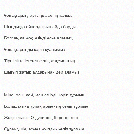
Ұрпақтарың артыңда сенің қалды,
Шындыққа айналдырып ойда барды.
Болсаң да жоқ, өзіңді еске аламыз,
Ұрпақтарыңды көріп қуанымыз.
Тіршілікте істеген сенің жақсылығың
Шығып жатыр алдарынан дей аламыз.
Міне, осындай, мен өмірді көріп тұрмын,
Болашағына ұрпақтарыңның сеніп тұрмын.
Жақсылығын О дүниенің берегөр деп
Сұрау үшін, асыңа жылдық келіп тұрмын.