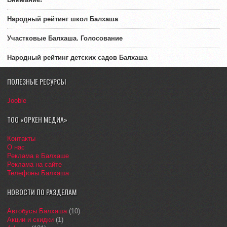
Народный рейтинг школ Балхаша
Участковые Балхаша. Голосование
Народный рейтинг детских садов Балхаша
ПОЛЕЗНЫЕ РЕСУРСЫ
Jooble
ТОО «ОРКЕН МЕДИА»
Контакты
О нас
Реклама в Балхаше
Реклама на сайте
Телефоны Балхаша
НОВОСТИ ПО РАЗДЕЛАМ
Автобусы Балхаша
(10)
Акции и скидки
(1)