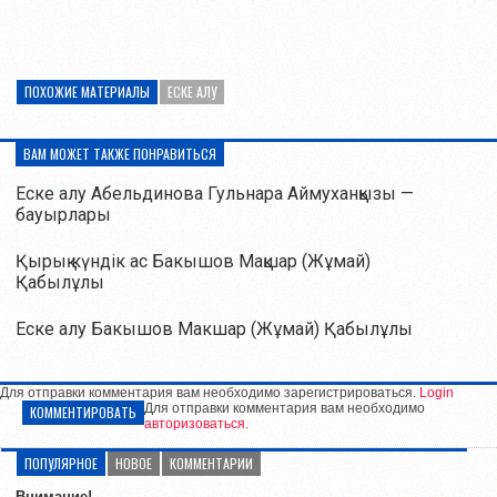
ПОХОЖИЕ МАТЕРИАЛЫ
ЕСКЕ АЛУ
ВАМ МОЖЕТ ТАКЖЕ ПОНРАВИТЬСЯ
Еске алу Абельдинова Гульнара Аймуханқызы —
бауырлары
Қырық күндік ас Бакышов Мақшар (Жұмай)
Қабылұлы
Еске алу Бакышов Макшар (Жұмай) Қабылұлы
Для отправки комментария вам необходимо зарегистрироваться.
Login
Для отправки комментария вам необходимо
КОММЕНТИРОВАТЬ
авторизоваться
.
ПОПУЛЯРНОЕ
НОВОЕ
КОММЕНТАРИИ
Внимание!