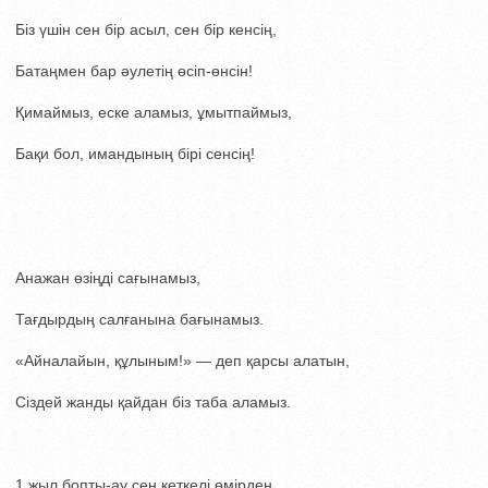
Біз үшін сен бір асыл, сен бір кенсің,
Батаңмен бар әулетің өсіп-өнсін!
Қимаймыз, еске аламыз, ұмытпаймыз,
Бақи бол, имандының бірі сенсің!
Анажан өзіңді сағынамыз,
Тағдырдың салғанына бағынамыз.
«Айналайын, құлыным!» — деп қарсы алатын,
Сіздей жанды қайдан біз таба аламыз.
1 жыл бопты-ау сен кеткелі өмірден,