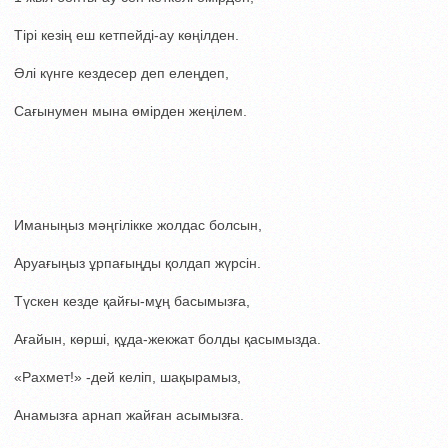
Тірі кезің еш кетпейді-ау көңілден.
Әлі күнге кездесер деп елеңдеп,
Сағынумен мына өмірден жеңілем.
Иманыңыз мәңгілікке жолдас болсын,
Аруағыңыз ұрпағыңды қолдап жүрсін.
Түскен кезде қайғы-мұң басымызға,
Ағайын, көрші, құда-жекжат болды қасымызда.
«Рахмет!» -дей келіп, шақырамыз,
Анамызға арнап жайған асымызға.