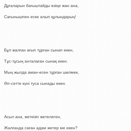
Дұғаларын бағыштайды өзіңе жан ана,
Сағынышпен еске алып құлындарың!
Бұл жалған ағып тұрған сынап екен,
Тұс-тұсың анталаған сынақ екен.
Мың жылда аман-есен тұрған шөлмек,
Әп-сәтте күні туса сынады екен.
Асыл ана, жеткізіп жетелеген,
Жалғанда саған адам жетер ме екен?