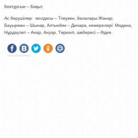
Бектұрсын – Бақыт.
Ас берушілер: жолдасы – Тлеукен, балалары:Жанар,
Бауыржан – Шынар, Алтынбек – Динара, немерелері: Мадина,
Нұрдаулет – Анар, Ануар, Төреәлі, шөбересі – Әдия.
Social Like WordPress