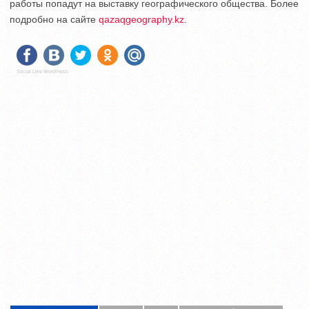
работы попадут на выставку географического общества. Более
подробно на сайте
qazaqgeography.kz
.
Social Like WordPress