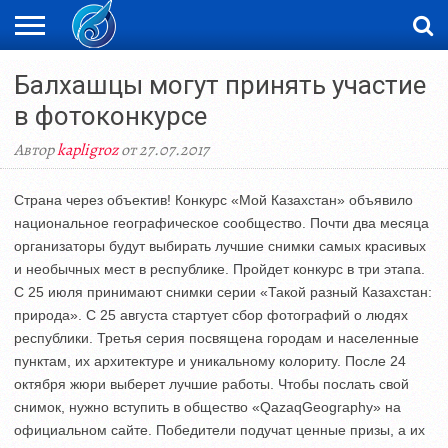
ЖАҢАЛЫҚТАР
Балхашцы могут принять участие
НОВОСТИ
ВИДЕО
ФОТОРЕПОРТАЖИ
ОРКЕН
LIVETV
в фотоконкурсе
Автор
kapligroz
от 27.07.2017
Страна через объектив! Конкурс «Мой Казахстан» объявило
национальное географическое сообщество. Почти два месяца
организаторы будут выбирать лучшие снимки самых красивых
и необычных мест в республике. Пройдет конкурс в три этапа.
С 25 июля принимают снимки серии «Такой разный Казахстан:
природа». С 25 августа стартует сбор фотографий о людях
республики. Третья серия посвящена городам и населенные
пунктам, их архитектуре и уникальному колориту. После 24
октября жюри выберет лучшие работы. Чтобы послать свой
снимок, нужно вступить в общество «QazaqGeography» на
официальном сайте. Победители подучат ценные призы, а их