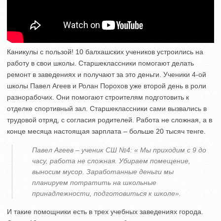
Каникулы с пользой! 10 балхашских учеников устроились на
работу в свои школы. Старшеклассники помогают делать
ремонт в заведениях и получают за это деньги. Ученики 4-ой
школы Павел Агеев и Ролан Порохов уже второй день в роли
разнорабочих. Они помогают строителям подготовить к
отделке спортивный зал. Старшеклассники сами вызвались в
трудовой отряд, с согласия родителей. Работа не сложная, а в
конце месяца настоящая зарплата – больше 20 тысяч тенге.
Павел Агеев – ученик СШ №4: « Мы приходим с 9 до
часу, работа не сложная. Убираем помещение,
выносим мусор. Заработанные деньги мы
планируем потратить на школьные
принадлежности, подготовиться к школе».
И такие помощники есть в трех учебных заведениях города.