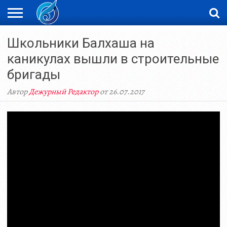
ЖАҢАЛЫҚТАР
Школьники Балхаша на
НОВОСТИ
ВИДЕО
ФОТОРЕПОРТАЖИ
ОРКЕН
LIVETV
каникулах вышли в строительные
бригады
Автор
Дежурный Редактор
от 26.07.2017