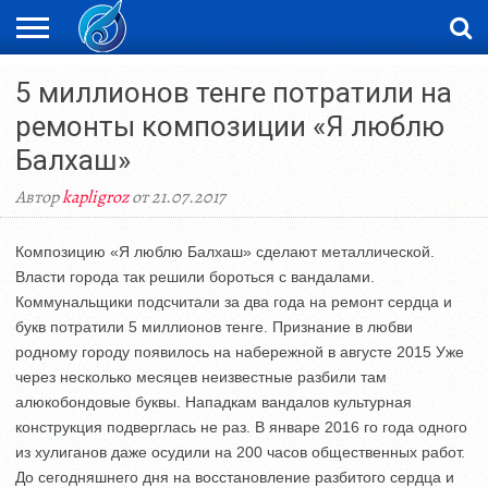
ЖАҢАЛЫҚТАР
5 миллионов тенге потратили на
НОВОСТИ
ВИДЕО
ФОТОРЕПОРТАЖИ
ОРКЕН
LIVETV
ремонты композиции «Я люблю
Балхаш»
Автор
kapligroz
от 21.07.2017
Композицию «Я люблю Балхаш» сделают металлической.
Власти города так решили бороться с вандалами.
Коммунальщики подсчитали за два года на ремонт сердца и
букв потратили 5 миллионов тенге. Признание в любви
родному городу появилось на набережной в августе 2015 Уже
через несколько месяцев неизвестные разбили там
алюкобондовые буквы. Нападкам вандалов культурная
конструкция подверглась не раз. В январе 2016 го года одного
из хулиганов даже осудили на 200 часов общественных работ.
До сегодняшнего дня на восстановление разбитого сердца и