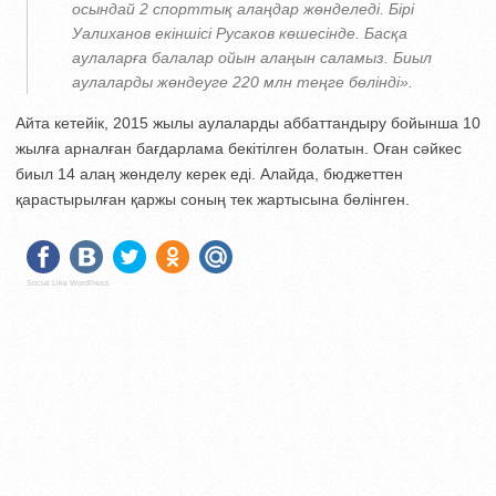
осындай 2 спорттық алаңдар жөнделеді. Бірі
Уалиханов екіншісі Русаков көшесінде. Басқа
аулаларға балалар ойын алаңын саламыз. Биыл
аулаларды жөндеуге 220 млн теңге бөлінді».
Айта кетейік, 2015 жылы аулаларды аббаттандыру бойынша 10
жылға арналған бағдарлама бекітілген болатын. Оған сәйкес
биыл 14 алаң жөнделу керек еді. Алайда, бюджеттен
қарастырылған қаржы соның тек жартысына бөлінген.
Social Like WordPress