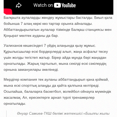
Балқашта аулаларды жөндеу жұмыстары басталды. Биыл қала
бойынша 7 алаң көркі көз тартар орынға айналады.
Аббаттандырылатын аулалар тізімінде Балқаш станциясы мен
Қоңырат мөлтек ауданы да бар.
Уалиханов көшесіндегі 7 үйдің алаңында қызу жұмыс.
Құрылысшылар ескі бордюрлерді алып, жаңа асфальт төсеу
үшін жолды тегістеп жатыр. Бірер айда мұнда бәрі жаңадан
орнатылады. Жарық тартылып, мына секілді ескі сәкілердің
орнына замануилары әкелінеді.
Мердігер компания тек ауланы аббаттандырып қана қоймай,
мына ескі спорттық алаңды да қайта қалпына келтіреді.
Осылайша, балаларға баскетбол, волейбол ойнауға мүмкіндік
жасалмақ. Ал, ересектерге арнап түрлі тренажерлер
орнатылады.
Әнуар Самиев-ТКШ бөлімі жетекшісі:«Биылғы жылы