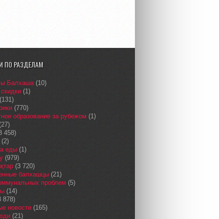
И ПО РАЗДЕЛАМ
сы Балхаша
(10)
 скидки
(1)
(131)
рики
(770)
ное образование за рубежом
(1)
(27)
3 458)
(2)
а еды
(1)
у
(979)
қтар
(3 720)
енные балхашцы
(21)
коммунальных проблем
(5)
сы
(14)
 878)
ые новости
(165)
юди
(21)