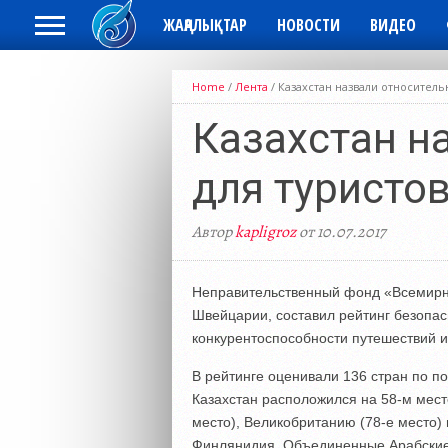
ЖАҢАЛЫҚТАР
НОВОСТИ
ВИДЕО
Home
/
Лента
/
Казахстан назвали относитель
Казахстан н
для туристо
Автор
kapligroz
от 10.07.2017
Неправительственный фонд «Всемирн
Швейцарии, составил рейтинг безопас
конкурентоспособности путешествий и 
В рейтинге оценивали 136 стран по п
Казахстан расположился на 58-м мест
место), Великобританию (78-е место) 
Финлянидия, Объединенные Арабские 