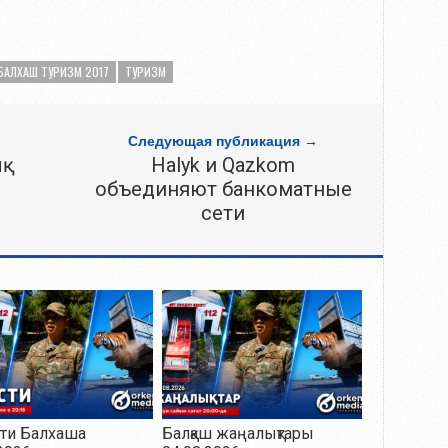
БАЛХАШ ТУРИЗМ 2017
ТУРИЗМ
Следующая публикация →
қ
Halyk и Qazkom
объединяют банкоматные
сети
ти Балхаша
Балқаш жаңалықтары