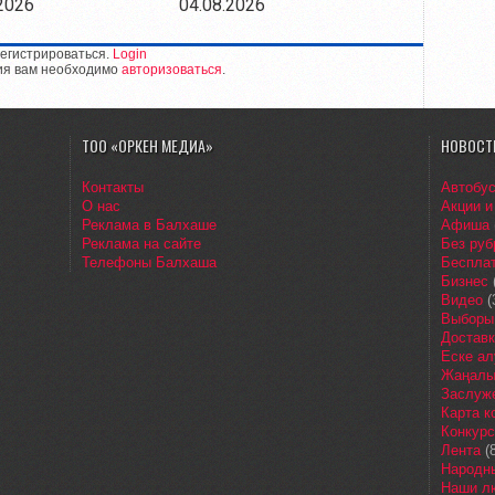
2026
04.08.2026
егистрироваться.
Login
ия вам необходимо
авторизоваться
.
ТОО «ОРКЕН МЕДИА»
НОВОСТ
Контакты
Автобу
О нас
Акции и
Реклама в Балхаше
Афиша
Реклама на сайте
Без руб
Телефоны Балхаша
Бесплат
Бизнес
Видео
(
Выборы
Доставк
Еске ал
Жаңалы
Заслуж
Карта 
Конкур
Лента
(8
Народн
Наши л