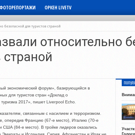
ФОТОРЕПОРТАЖИ
ОРКЕН LIVETV
но безопасной для туристов страной
азвали относительно 
в страной
ПОПУЛ
ый экономический форум», базирующийся в
ных для туристов стран «Доклад о
Внима
туризма 2017», пишет Liverpool Echo.
оказателям, связанным с насилием и терроризмом.
е, опередив Францию (67-е место), Италию (70-е
и США (84-е место). В тройке лидеров оказались
Участ
Эмираты и Исландия. Сирия, Афганистан и Ирак не
Голос