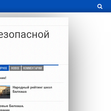
безопасной
ЯРНОЕ
НОВОЕ
КОММЕНТАРИИ
ние!
Народный рейтинг школ
Балхаша
ковые Балхаша.
ование