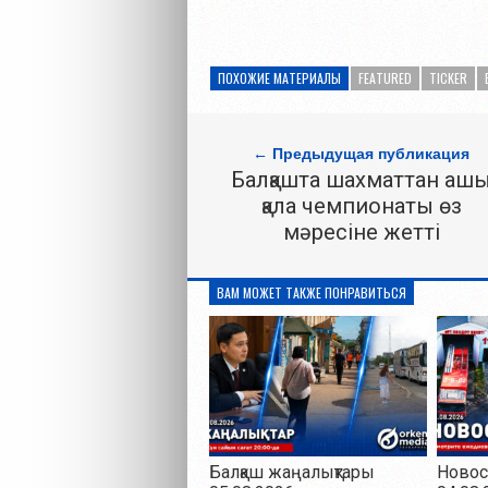
ПОХОЖИЕ МАТЕРИАЛЫ
FEATURED
TICKER
← Предыдущая публикация
Балқашта шахматтан ашы
қала чемпионаты өз
мәресіне жетті
ВАМ МОЖЕТ ТАКЖЕ ПОНРАВИТЬСЯ
Балқаш жаңалықтары
Новос