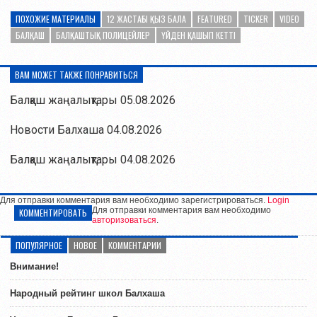
ПОХОЖИЕ МАТЕРИАЛЫ
12 ЖАСТАҒЫ ҚЫЗ БАЛА
FEATURED
TICKER
VIDEO
БАЛҚАШ
БАЛҚАШТЫҚ ПОЛИЦЕЙЛЕР
ҮЙДЕН ҚАШЫП КЕТТІ
ВАМ МОЖЕТ ТАКЖЕ ПОНРАВИТЬСЯ
Балқаш жаңалықтары 05.08.2026
Новости Балхаша 04.08.2026
Балқаш жаңалықтары 04.08.2026
Для отправки комментария вам необходимо зарегистрироваться.
Login
Для отправки комментария вам необходимо
КОММЕНТИРОВАТЬ
авторизоваться
.
ПОПУЛЯРНОЕ
НОВОЕ
КОММЕНТАРИИ
Внимание!
Народный рейтинг школ Балхаша