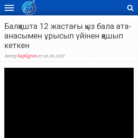
ЖАҢАЛЫҚТАР
Балқашта 12 жастағы қыз бала ата-
НОВОСТИ
ВИДЕО
ФОТОРЕПОРТАЖИ
ОРКЕН
LIVETV
анасымен ұрысып үйінен қашып
кеткен
Автор
kapligroz
от 29.06.2017