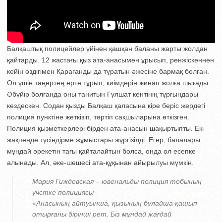
Балқаштық полицейлер үйінен қашқан баланы жарты жолдан
қайтарды. 12 жастағы қыз ата-анасымен ұрысып, ренжіскеннен
кейін өздігімен Қарағанды да тұратын әжесіне бармақ болған.
Ол үшін таңертең ерте тұрып, киімдерін жинап жолға шығады.
Әбүйір болғанда оны танитын Гүлшат кентінің тұрғындары
кездескен. Содан қызды Балқаш қаласына кіре беріс жердегі
полиция пунктіне жеткізіп, тәртіп сақшыларына өткізген.
Полиция қызметкерлері бірден ата-анасын шақыртыпты. Екі
жақпенде түсіндірме жұмыстары жүргізілді. Егер, балалары
мұндай әрекетін тағы қайталайтын болса, онда ол есепке
алынады. Ал, әке-шешесі ата-құқынан айырылуы мүмкін.
Мария Гиждевская – ювенальды полиция тобының
учстке полициясы
«Анасының айтуынша, қызының бұлайша қашып
отырғаны бірінші рет. Біз мұндай жағдай