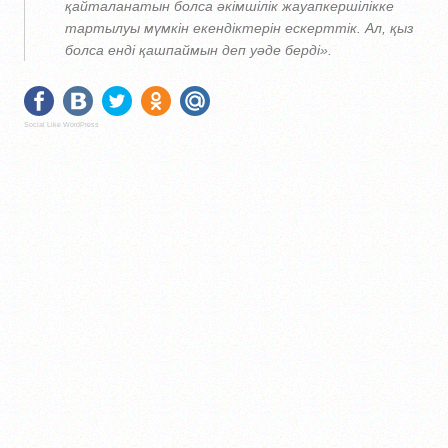
қайталанатын болса әкімшілік жауапкершілікке
тартылуы мүмкін екендіктерін ескерттік. Ал, қыз
болса енді қашпаймын деп уәде берді».
Social Like WordPress