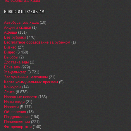
Телефоны Балхаша
НОВОСТИ ПО РАЗДЕЛАМ
Автобусы Балхаша
(10)
Акции и скидки
(1)
Афиша
(131)
Без рубрики
(770)
Бесплатное образование за рубежом
(1)
Бизнес
(27)
Видео
(3 460)
Выборы
(2)
Доставка еды
(1)
Еске алу
(979)
Жаңалықтар
(3 721)
Заслуженные балхашцы
(21)
Карта коммунальных проблем
(5)
Конкурсы
(14)
Лента
(8 878)
Народные новости
(165)
Наши люди
(21)
Новости
(5 177)
Объявления
(13)
Поздравления
(194)
Происшествия
(221)
Фоторепортажи
(140)