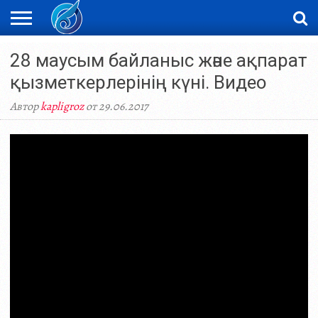
ЖАҢАЛЫҚТАР
28 маусым байланыс және ақпарат
НОВОСТИ
ВИДЕО
ФОТОРЕПОРТАЖИ
ОРКЕН
LIVETV
қызметкерлерінің күні. Видео
Автор
kapligroz
от 29.06.2017