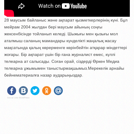
28 маусым байланыс және ақпарат қызметкерлерінің күні. Бұл
мейрам 2004 жылдан бері маусым айының соңғы
жексенбісінде тойланып келеді. Шыжығы мен қызығы мол
аталмыш саланың мамандары күнделікті жаңалық жасау
мақсатында қалың көрерменге көрінбейтін атқарар міндеттері
жоғары. Бір ақпарат үшін бір ғана журналист емес, күллі
телеарна ат салысады. Соған орай, сіздерді Өркен Медиа
телеарна ұжымымен таныстырмақшымыз.Мерекелік арнайы
бейнематериалға назар аударыңыздар.
Social Like WordPress