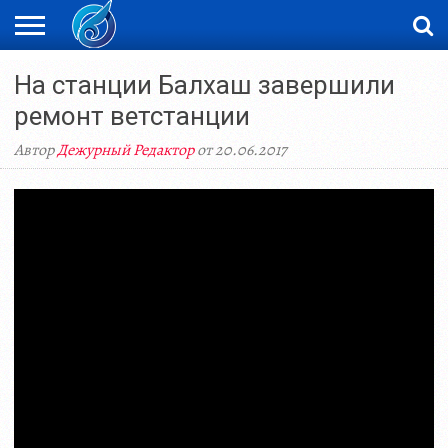
ЖАҢАЛЫҚТАР
На станции Балхаш завершили
НОВОСТИ
ВИДЕО
ФОТОРЕПОРТАЖИ
ОРКЕН
LIVETV
ремонт ветстанции
Автор
Дежурный Редактор
от 20.06.2017