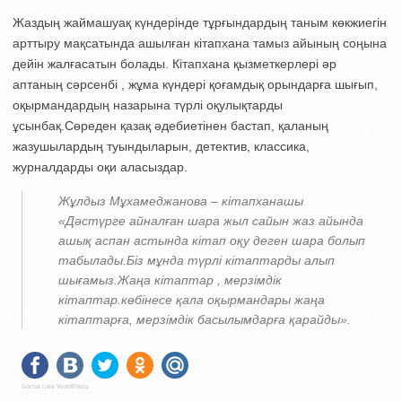
Жаздың жаймашуақ күндерінде тұрғындардың таным көкжиегін
арттыру мақсатында ашылған кітапхана тамыз айының соңына
дейін жалғасатын болады. Кітапхана қызметкерлері әр
аптаның сәрсенбі , жұма күндері қоғамдық орындарға шығып,
оқырмандардың назарына түрлі оқулықтарды
ұсынбақ.Сөреден қазақ әдебиетінен бастап, қаланың
жазушылардың туындыларын, детектив, классика,
журналдарды оқи аласыздар.
Жұлдыз Мұхамеджанова – кітапханашы
«Дәстүрге айналған шара жыл сайын жаз айында
ашық аспан астында кітап оқу деген шара болып
табылады.Біз мұнда түрлі кітаптарды алып
шығамыз.Жаңа кітаптар , мерзімдік
кітаптар.көбінесе қала оқырмандары жаңа
кітаптарға, мерзімдік басылымдарға қарайды».
Social Like WordPress