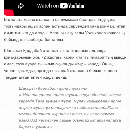
Балқашта жазғы кітапхана өз жұмысын бастады. Енді қала
тұрғындары ашық аспан астында серуендеп қана қоймай, кітап
оқып тыныға да алады. Алғашқы оқу залы Уәлиханов көшесінің
бойындағы саябақта басталды.
Шағырып Қордабай ата жазғы кітапхананың алғашқы
қонақтарының бірі. 72 жастағы қария кітапты ғимараттың ішінде
емес, таза ауада тынығып оқығанды жақсы көреді. Оның
үстіне, қоғамдық орында осындай кітапхана болып, керегін
таңдай алған тіптен жақсы дейді.
Шағырып Қордабай- қала тұрғыны
« Мен таңертең ерте тұрып серуендегенді жақсы
көремін.Таза ауамен жүріп ,мұнау халықпенен ерте
тұрып жүрсеңіз денсаулыққа пайдасы тиеді.Және
мынау Айлапат журналын алып, оқып отырмын
өзім.0831 кездескен сайын осындай кітапханаларға
барып тұрамын».