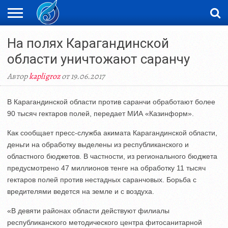
ЖАҢАЛЫҚТАР
На полях Карагандинской
НОВОСТИ
ВИДЕО
ФОТОРЕПОРТАЖИ
ОРКЕН
LIVETV
области уничтожают саранчу
Автор
kapligroz
от 19.06.2017
В Карагандинской области против саранчи обработают более
90 тысяч гектаров полей, передает МИА «Казинформ».
Как сообщает пресс-служба акимата Карагандинской области,
деньги на обработку выделены из республиканского и
областного бюджетов. В частности, из регионального бюджета
предусмотрено 47 миллионов тенге на обработку 11 тысяч
гектаров полей против нестадных саранчовых. Борьба с
вредителями ведется на земле и с воздуха.
«В девяти районах области действуют филиалы
республиканского методического центра фитосанитарной