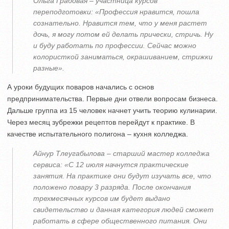
Ольга Грабовая – участница курсов
переподготовки: «Профессия нравится, пошла
сознательно. Нравится тем, что у меня растет
дочь, я могу потом ей делать прически, стричь. Ну
и буду работать по профессии. Сейчас можно
колористкой заниматься, окрашиванием, стрижки
разные».
А уроки будущих поваров начались с основ
предпринимательства. Первые дни отвели вопросам бизнеса.
Дальше группа из 15 человек начнет учить теорию кулинарии.
Через месяц зубрежки рецептов перейдут к практике. В
качестве испытательного полигона – кухня колледжа.
Айнур Тлеугабылова – старший мастер колледжа
сервиса: «С 12 июля начнутся практические
занятия. На практике они будут изучать все, что
положено повару 3 разряда. После окончания
трехмесячных курсов им будет выдано
свидетельство и данная категория людей сможет
работать в сфере общественного питания. Они